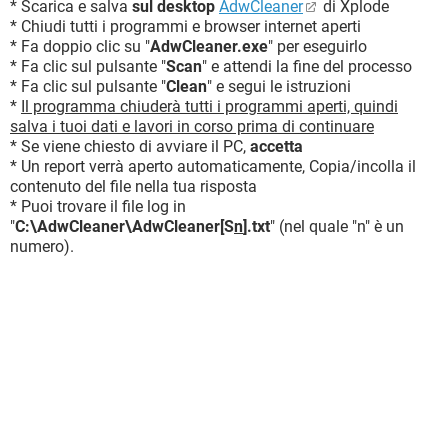
* Scarica e salva
sul desktop
AdwCleaner
di Xplode
* Chiudi tutti i programmi e browser internet aperti
* Fa doppio clic su "
AdwCleaner.exe
" per eseguirlo
* Fa clic sul pulsante "
Scan
" e attendi la fine del processo
* Fa clic sul pulsante "
Clean
" e segui le istruzioni
*
Il programma chiuderà tutti i programmi aperti, quindi
salva i tuoi dati e lavori in corso prima di continuare
* Se viene chiesto di avviare il PC,
accetta
* Un report verrà aperto automaticamente, Copia/incolla il
contenuto del file nella tua risposta
* Puoi trovare il file log in
"
C:\AdwCleaner\AdwCleaner[S
n
].txt
" (nel quale "n" è un
numero).