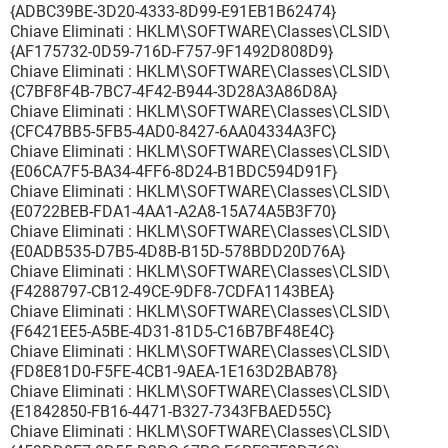
{ADBC39BE-3D20-4333-8D99-E91EB1B62474}
Chiave Eliminati : HKLM\SOFTWARE\Classes\CLSID\
{AF175732-0D59-716D-F757-9F1492D808D9}
Chiave Eliminati : HKLM\SOFTWARE\Classes\CLSID\
{C7BF8F4B-7BC7-4F42-B944-3D28A3A86D8A}
Chiave Eliminati : HKLM\SOFTWARE\Classes\CLSID\
{CFC47BB5-5FB5-4AD0-8427-6AA04334A3FC}
Chiave Eliminati : HKLM\SOFTWARE\Classes\CLSID\
{E06CA7F5-BA34-4FF6-8D24-B1BDC594D91F}
Chiave Eliminati : HKLM\SOFTWARE\Classes\CLSID\
{E0722BEB-FDA1-4AA1-A2A8-15A74A5B3F70}
Chiave Eliminati : HKLM\SOFTWARE\Classes\CLSID\
{E0ADB535-D7B5-4D8B-B15D-578BDD20D76A}
Chiave Eliminati : HKLM\SOFTWARE\Classes\CLSID\
{F4288797-CB12-49CE-9DF8-7CDFA1143BEA}
Chiave Eliminati : HKLM\SOFTWARE\Classes\CLSID\
{F6421EE5-A5BE-4D31-81D5-C16B7BF48E4C}
Chiave Eliminati : HKLM\SOFTWARE\Classes\CLSID\
{FD8E81D0-F5FE-4CB1-9AEA-1E163D2BAB78}
Chiave Eliminati : HKLM\SOFTWARE\Classes\CLSID\
{E1842850-FB16-4471-B327-7343FBAED55C}
Chiave Eliminati : HKLM\SOFTWARE\Classes\CLSID\