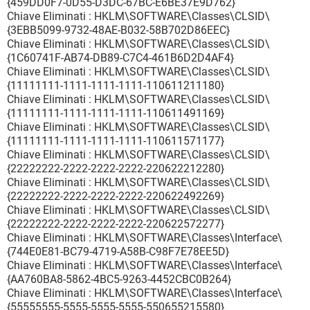
{459DD0F7-0D55-D3DC-67BC-E6BE37E9D762}
Chiave Eliminati : HKLM\SOFTWARE\Classes\CLSID\
{3EBB5099-9732-48AE-B032-58B702D86EEC}
Chiave Eliminati : HKLM\SOFTWARE\Classes\CLSID\
{1C60741F-AB74-DB89-C7C4-461B6D2D4AF4}
Chiave Eliminati : HKLM\SOFTWARE\Classes\CLSID\
{11111111-1111-1111-1111-110611211180}
Chiave Eliminati : HKLM\SOFTWARE\Classes\CLSID\
{11111111-1111-1111-1111-110611491169}
Chiave Eliminati : HKLM\SOFTWARE\Classes\CLSID\
{11111111-1111-1111-1111-110611571177}
Chiave Eliminati : HKLM\SOFTWARE\Classes\CLSID\
{22222222-2222-2222-2222-220622212280}
Chiave Eliminati : HKLM\SOFTWARE\Classes\CLSID\
{22222222-2222-2222-2222-220622492269}
Chiave Eliminati : HKLM\SOFTWARE\Classes\CLSID\
{22222222-2222-2222-2222-220622572277}
Chiave Eliminati : HKLM\SOFTWARE\Classes\Interface\
{744E0E81-BC79-4719-A58B-C98F7E78EE5D}
Chiave Eliminati : HKLM\SOFTWARE\Classes\Interface\
{AA760BA8-5862-4BC5-9263-4452CBC0B264}
Chiave Eliminati : HKLM\SOFTWARE\Classes\Interface\
{55555555-5555-5555-5555-550655215580}