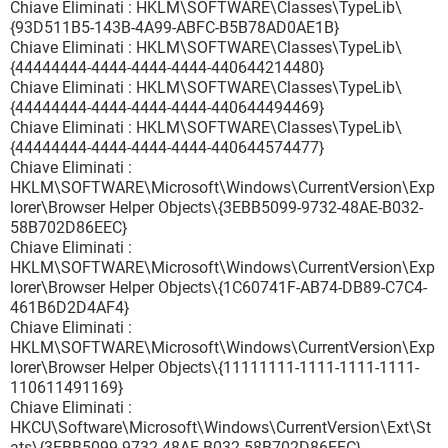
Chiave Eliminati : HKLM\SOFTWARE\Classes\TypeLib\
{93D511B5-143B-4A99-ABFC-B5B78AD0AE1B}
Chiave Eliminati : HKLM\SOFTWARE\Classes\TypeLib\
{44444444-4444-4444-4444-440644214480}
Chiave Eliminati : HKLM\SOFTWARE\Classes\TypeLib\
{44444444-4444-4444-4444-440644494469}
Chiave Eliminati : HKLM\SOFTWARE\Classes\TypeLib\
{44444444-4444-4444-4444-440644574477}
Chiave Eliminati :
HKLM\SOFTWARE\Microsoft\Windows\CurrentVersion\Exp
lorer\Browser Helper Objects\{3EBB5099-9732-48AE-B032-
58B702D86EEC}
Chiave Eliminati :
HKLM\SOFTWARE\Microsoft\Windows\CurrentVersion\Exp
lorer\Browser Helper Objects\{1C60741F-AB74-DB89-C7C4-
461B6D2D4AF4}
Chiave Eliminati :
HKLM\SOFTWARE\Microsoft\Windows\CurrentVersion\Exp
lorer\Browser Helper Objects\{11111111-1111-1111-1111-
110611491169}
Chiave Eliminati :
HKCU\Software\Microsoft\Windows\CurrentVersion\Ext\St
ats\{3EBB5099-9732-48AE-B032-58B702D86EEC}