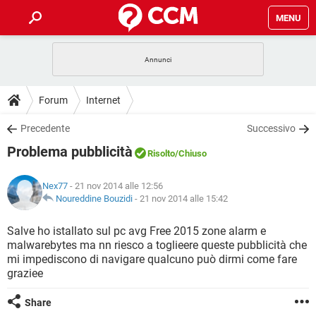
MENU
HOME
COVID-19
GAMING
GUIDE
Forum
Internet
INTRATTENIMENTO
ANDROID
COVID-19
GAMING
DOWNLOAD
Precedente
Successivo
iOS
WINDOWS 10
INTRATTENIMENTO
ANDROID
Problema pubblicità
INSTAGRAM
COVID-19
WHATSAPP
GAMING
Risolto
/Chiuso
FORUM
iOS
WINDOWS 10
TIKTOK
INTRATTENIMENTO
FACEBOOK
ANDROID
Nex77
- 21 nov 2014 alle 12:56
INSTAGRAM
COVID-19
WHATSAPP
GAMING
GLOSSARIO
Noureddine Bouzidi
-
21 nov 2014 alle 15:42
HARDWARE
iOS
WINDOWS 10
TIKTOK
INTRATTENIMENTO
FACEBOOK
ANDROID
INSTAGRAM
COVID-19
WHATSAPP
GAMING
Salve ho istallato sul pc avg Free 2015 zone alarm e
HARDWARE
iOS
WINDOWS 10
malwarebytes ma nn riesco a toglieere queste pubblicità che
TIKTOK
INTRATTENIMENTO
FACEBOOK
ANDROID
mi impediscono di navigare qualcuno può dirmi come fare
INSTAGRAM
WHATSAPP
graziee
HARDWARE
iOS
WINDOWS 10
TIKTOK
FACEBOOK
INSTAGRAM
WHATSAPP
Share
HARDWARE