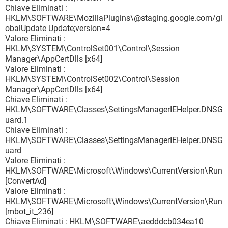
Chiave Eliminati :
HKLM\SOFTWARE\MozillaPlugins\@staging.google.com/gl
obalUpdate Update;version=4
Valore Eliminati :
HKLM\SYSTEM\ControlSet001\Control\Session
Manager\AppCertDlls [x64]
Valore Eliminati :
HKLM\SYSTEM\ControlSet002\Control\Session
Manager\AppCertDlls [x64]
Chiave Eliminati :
HKLM\SOFTWARE\Classes\SettingsManagerIEHelper.DNSG
uard.1
Chiave Eliminati :
HKLM\SOFTWARE\Classes\SettingsManagerIEHelper.DNSG
uard
Valore Eliminati :
HKLM\SOFTWARE\Microsoft\Windows\CurrentVersion\Run
[ConvertAd]
Valore Eliminati :
HKLM\SOFTWARE\Microsoft\Windows\CurrentVersion\Run
[mbot_it_236]
Chiave Eliminati : HKLM\SOFTWARE\aedddcb034ea10