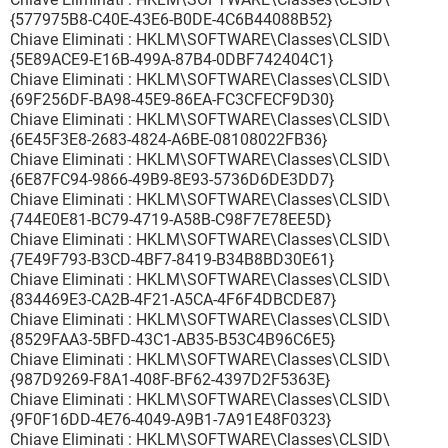
{577975B8-C40E-43E6-B0DE-4C6B44088B52}
Chiave Eliminati : HKLM\SOFTWARE\Classes\CLSID\
{5E89ACE9-E16B-499A-87B4-0DBF742404C1}
Chiave Eliminati : HKLM\SOFTWARE\Classes\CLSID\
{69F256DF-BA98-45E9-86EA-FC3CFECF9D30}
Chiave Eliminati : HKLM\SOFTWARE\Classes\CLSID\
{6E45F3E8-2683-4824-A6BE-08108022FB36}
Chiave Eliminati : HKLM\SOFTWARE\Classes\CLSID\
{6E87FC94-9866-49B9-8E93-5736D6DE3DD7}
Chiave Eliminati : HKLM\SOFTWARE\Classes\CLSID\
{744E0E81-BC79-4719-A58B-C98F7E78EE5D}
Chiave Eliminati : HKLM\SOFTWARE\Classes\CLSID\
{7E49F793-B3CD-4BF7-8419-B34B8BD30E61}
Chiave Eliminati : HKLM\SOFTWARE\Classes\CLSID\
{834469E3-CA2B-4F21-A5CA-4F6F4DBCDE87}
Chiave Eliminati : HKLM\SOFTWARE\Classes\CLSID\
{8529FAA3-5BFD-43C1-AB35-B53C4B96C6E5}
Chiave Eliminati : HKLM\SOFTWARE\Classes\CLSID\
{987D9269-F8A1-408F-BF62-4397D2F5363E}
Chiave Eliminati : HKLM\SOFTWARE\Classes\CLSID\
{9F0F16DD-4E76-4049-A9B1-7A91E48F0323}
Chiave Eliminati : HKLM\SOFTWARE\Classes\CLSID\