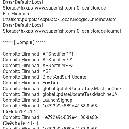
Data\Default\Local
Storage\hxxps_www.superfish.com_0.localstorage
File Eliminato :
C:\Users\porpeta\AppData\Local\Google\Chrome\User
Data\Default\Local
Storage\hxxps_www.superfish.com_0.localstorage-journal
***** [ Compiti ] *****
Compito Eliminati : APSnotifierPP1
Compito Eliminati : APSnotifierPP2
Compito Eliminati : APSnotifierPP3
Compito Eliminati : ASP
Compito Eliminati : BlockAndSurf Update
Compito Eliminati : FoxTab
Compito Eliminati : globalUpdateUpdateTaskMachineCore
Compito Eliminati : globalUpdateUpdateTaskMachineUA
Compito Eliminati : LaunchSignup
Compito Eliminati : 1e792a9c-889e-4138-8a68-
f0e9dba1e141-1
Compito Eliminati : 1e792a9c-889e-4138-8a68-
f0e9dba1e141-11
Compito Eliminati : 1e792a9c-889e-4138-8a68-