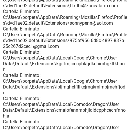
s\dvd1ae02.default\Extensions\ffxtlbr@zonealarm.com
Cartella Eliminato :
C:\Users\porpeta\AppData\Roaming\Mozilla\Firefox\Profile
s\dvd1ae02.default\Extensions\sonnypenn@aol.com
Cartella Eliminato :
C:\Users\porpeta\AppData\Roaming\Mozilla\Firefox\Profile
s\dvd1ae02.default\Extensions\975af956-6d8c-4897-837a-
25c267d2cec1@gmail.com
Cartella Eliminato :
C:\Users\porpeta\AppData\Local\Google\Chrome\User
Data\Default\Extensions\kjpifmjicccpbkfjdkehimhgklfkban
h
Cartella Eliminato :
C:\Users\porpeta\AppData\Local\Google\Chrome\User
Data\Default\Extensions\ipljmghelflfikejmgkmlmpjmehfjod
c
Cartella Eliminato :
C:\Users\porpeta\AppData\Local\Comodo\Dragon\User
Data\Default\Extensions\cmaiofennmphjldldcpphcechfnno
hja
Cartella Eliminato :
C:\Users\porpeta\AppData\Local\Comodo\Dragon\User