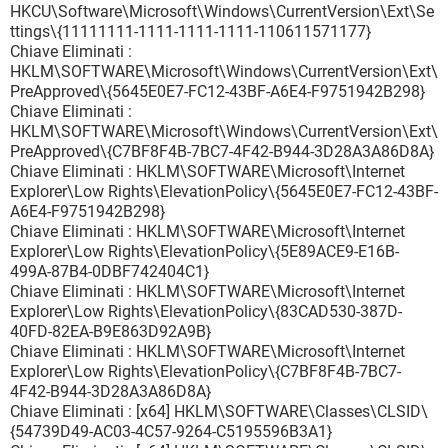
HKCU\Software\Microsoft\Windows\CurrentVersion\Ext\Se
ttings\{11111111-1111-1111-1111-110611571177}
Chiave Eliminati :
HKLM\SOFTWARE\Microsoft\Windows\CurrentVersion\Ext\
PreApproved\{5645E0E7-FC12-43BF-A6E4-F9751942B298}
Chiave Eliminati :
HKLM\SOFTWARE\Microsoft\Windows\CurrentVersion\Ext\
PreApproved\{C7BF8F4B-7BC7-4F42-B944-3D28A3A86D8A}
Chiave Eliminati : HKLM\SOFTWARE\Microsoft\Internet
Explorer\Low Rights\ElevationPolicy\{5645E0E7-FC12-43BF-
A6E4-F9751942B298}
Chiave Eliminati : HKLM\SOFTWARE\Microsoft\Internet
Explorer\Low Rights\ElevationPolicy\{5E89ACE9-E16B-
499A-87B4-0DBF742404C1}
Chiave Eliminati : HKLM\SOFTWARE\Microsoft\Internet
Explorer\Low Rights\ElevationPolicy\{83CAD530-387D-
40FD-82EA-B9E863D92A9B}
Chiave Eliminati : HKLM\SOFTWARE\Microsoft\Internet
Explorer\Low Rights\ElevationPolicy\{C7BF8F4B-7BC7-
4F42-B944-3D28A3A86D8A}
Chiave Eliminati : [x64] HKLM\SOFTWARE\Classes\CLSID\
{54739D49-AC03-4C57-9264-C5195596B3A1}