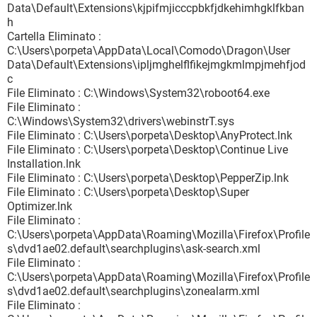
Data\Default\Extensions\kjpifmjicccpbkfjdkehimhgklfkban
h
Cartella Eliminato :
C:\Users\porpeta\AppData\Local\Comodo\Dragon\User
Data\Default\Extensions\ipljmghelflfikejmgkmlmpjmehfjod
c
File Eliminato : C:\Windows\System32\roboot64.exe
File Eliminato :
C:\Windows\System32\drivers\webinstrT.sys
File Eliminato : C:\Users\porpeta\Desktop\AnyProtect.lnk
File Eliminato : C:\Users\porpeta\Desktop\Continue Live
Installation.lnk
File Eliminato : C:\Users\porpeta\Desktop\PepperZip.lnk
File Eliminato : C:\Users\porpeta\Desktop\Super
Optimizer.lnk
File Eliminato :
C:\Users\porpeta\AppData\Roaming\Mozilla\Firefox\Profile
s\dvd1ae02.default\searchplugins\ask-search.xml
File Eliminato :
C:\Users\porpeta\AppData\Roaming\Mozilla\Firefox\Profile
s\dvd1ae02.default\searchplugins\zonealarm.xml
File Eliminato :