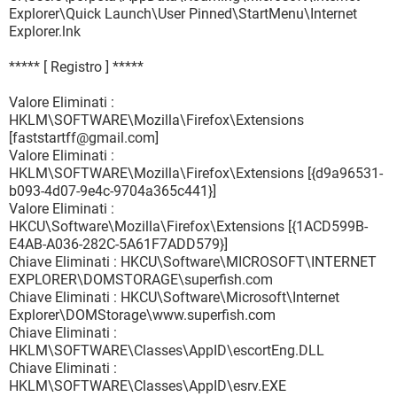
Explorer\Quick Launch\User Pinned\StartMenu\Internet
Explorer.lnk
***** [ Registro ] *****
Valore Eliminati :
HKLM\SOFTWARE\Mozilla\Firefox\Extensions
[faststartff@gmail.com]
Valore Eliminati :
HKLM\SOFTWARE\Mozilla\Firefox\Extensions [{d9a96531-
b093-4d07-9e4c-9704a365c441}]
Valore Eliminati :
HKCU\Software\Mozilla\Firefox\Extensions [{1ACD599B-
E4AB-A036-282C-5A61F7ADD579}]
Chiave Eliminati : HKCU\Software\MICROSOFT\INTERNET
EXPLORER\DOMSTORAGE\superfish.com
Chiave Eliminati : HKCU\Software\Microsoft\Internet
Explorer\DOMStorage\www.superfish.com
Chiave Eliminati :
HKLM\SOFTWARE\Classes\AppID\escortEng.DLL
Chiave Eliminati :
HKLM\SOFTWARE\Classes\AppID\esrv.EXE