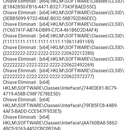
Chiave Eliminati : [x64] HKLM\SOFTWARE\Classes\CLSID\
{E1842850-FB16-4471-B327-7343FBAED55C}
Chiave Eliminati : [x64] HKLM\SOFTWARE\Classes\CLSID\
{3EBB5099-9732-48AE-B032-58B702D86EEC}
Chiave Eliminati : [x64] HKLM\SOFTWARE\Classes\CLSID\
{1C60741F-AB74-DB89-C7C4-461B6D2D4AF4}
Chiave Eliminati : [x64] HKLM\SOFTWARE\Classes\CLSID\
{11111111-1111-1111-1111-110611491169}
Chiave Eliminati : [x64] HKLM\SOFTWARE\Classes\CLSID\
{22222222-2222-2222-2222-220622212280}
Chiave Eliminati : [x64] HKLM\SOFTWARE\Classes\CLSID\
{22222222-2222-2222-2222-220622492269}
Chiave Eliminati : [x64] HKLM\SOFTWARE\Classes\CLSID\
{22222222-2222-2222-2222-220622572277}
Chiave Eliminati : [x64]
HKLM\SOFTWARE\Classes\Interface\{744E0E81-BC79-
4719-A58B-C98F7E78EE5D}
Chiave Eliminati : [x64]
HKLM\SOFTWARE\Classes\Interface\{79FB5FC8-44B9-
4AF5-BADD-CCE547F953E5}
Chiave Eliminati : [x64]
HKLM\SOFTWARE\Classes\Interface\{AA760BA8-5862-
4BC5-9263-4452CBC0B264}