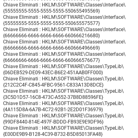
Chiave Eliminati : HKLM\SOFTWARE\Classes\Interface\
{55555555-5555-5555-5555-550655495569}
Chiave Eliminati : HKLM\SOFTWARE\Classes\Interface\
{55555555-5555-5555-5555-550655575577}
Chiave Eliminati : HKLM\SOFTWARE\Classes\Interface\
{66666666-6666-6666-6666-660666216680}
Chiave Eliminati : HKLM\SOFTWARE\Classes\Interface\
{66666666-6666-6666-6666-660666496669}
Chiave Eliminati : HKLM\SOFTWARE\Classes\Interface\
{66666666-6666-6666-6666-660666576677}
Chiave Eliminati : HKLM\SOFTWARE\Classes\TypeLib\
{06DEB529-DE09-43EC-B6E2-451AAB0FF000}
Chiave Eliminati : HKLM\SOFTWARE\Classes\TypeLib\
{212C2C4F-C845-4FBC-9561-C833A13D8DCE}
Chiave Eliminati : HKLM\SOFTWARE\Classes\TypeLib\
{3C5D1D57-16C8-473C-A552-37B8D88596FE}
Chiave Eliminati : HKLM\SOFTWARE\Classes\TypeLib\
{4A115D8A-6A7B-4C72-92B1-2E2D01F36979}
Chiave Eliminati : HKLM\SOFTWARE\Classes\TypeLib\
{99DF8440-814E-497F-BDDD-FB93E9E9DF96}
Chiave Eliminati : HKLM\SOFTWARE\Classes\TypeLib\
{E00DE9B9-B128-4C39-B732-B5D85013FA48}