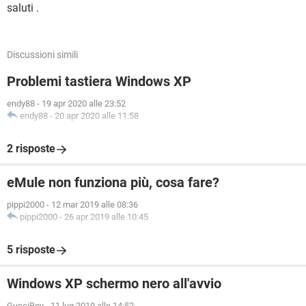
saluti .
Discussioni simili
Problemi tastiera Windows XP
endy88
-
19 apr 2020 alle 23:52
endy88
-
20 apr 2020 alle 11:58
2 risposte
eMule non funziona più, cosa fare?
pippi2000
-
12 mar 2019 alle 08:36
pippi2000
-
26 apr 2019 alle 10:45
5 risposte
Windows XP schermo nero all'avvio
GucciBoy
-
11 lug 2019 alle 14:52