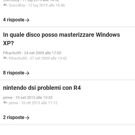
GucciBoy
-
12 lug 2019 alle 16:46
4 risposte
In quale disco posso masterizzare Windows
XP?
Pikachu95
-
24 set 2009 alle 17:05
Pikachu95
-
27 set 2009 alle 13:42
8 risposte
nintendo dsi problemi con R4
pinne
-
10 set 2013 alle 13:33
pinne
-
10 ott 2013 alle 11:12
2 risposte