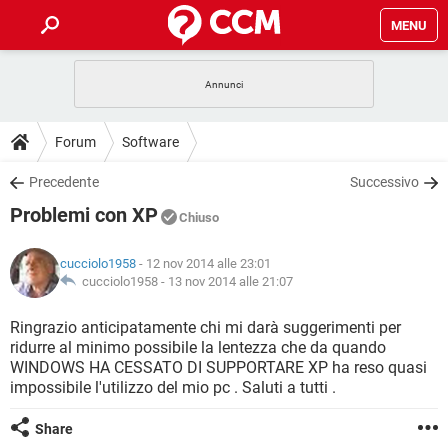
MENU
HOME
COVID-19
GAMING
GUIDE
Forum
Software
INTRATTENIMENTO
ANDROID
COVID-19
GAMING
DOWNLOAD
Precedente
Successivo
iOS
WINDOWS 10
INTRATTENIMENTO
ANDROID
Problemi con XP
INSTAGRAM
COVID-19
WHATSAPP
GAMING
Chiuso
FORUM
iOS
WINDOWS 10
TIKTOK
INTRATTENIMENTO
FACEBOOK
ANDROID
cucciolo1958
- 12 nov 2014 alle 23:01
INSTAGRAM
COVID-19
WHATSAPP
GAMING
GLOSSARIO
cucciolo1958 -
13 nov 2014 alle 21:07
HARDWARE
iOS
WINDOWS 10
TIKTOK
INTRATTENIMENTO
FACEBOOK
ANDROID
INSTAGRAM
COVID-19
WHATSAPP
GAMING
Ringrazio anticipatamente chi mi darà suggerimenti per
HARDWARE
iOS
WINDOWS 10
ridurre al minimo possibile la lentezza che da quando
TIKTOK
INTRATTENIMENTO
FACEBOOK
ANDROID
WINDOWS HA CESSATO DI SUPPORTARE XP ha reso quasi
INSTAGRAM
WHATSAPP
impossibile l'utilizzo del mio pc . Saluti a tutti .
HARDWARE
iOS
WINDOWS 10
TIKTOK
FACEBOOK
INSTAGRAM
WHATSAPP
Share
HARDWARE