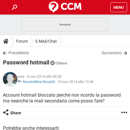
MENU
HOME
COVID-19
GAMING
GUIDE
Forum
E-Mail/Chat
INTRATTENIMENTO
ANDROID
COVID-19
GAMING
DOWNLOAD
Precedente
Successivo
iOS
WINDOWS 10
INTRATTENIMENTO
ANDROID
Password hotmail
INSTAGRAM
COVID-19
WHATSAPP
GAMING
Chiuso
FORUM
iOS
WINDOWS 10
TIKTOK
INTRATTENIMENTO
FACEBOOK
ANDROID
vera
- 8 nov 2014 alle 09:28
INSTAGRAM
COVID-19
WHATSAPP
GAMING
GLOSSARIO
Noureddine Bouzidi
-
10 nov 2014 alle 12:46
HARDWARE
iOS
WINDOWS 10
TIKTOK
INTRATTENIMENTO
FACEBOOK
ANDROID
INSTAGRAM
COVID-19
WHATSAPP
GAMING
Account hotmail bloccato perché non ricordo la password
HARDWARE
iOS
WINDOWS 10
ma neanche la mail secondaria come posso fare?
TIKTOK
INTRATTENIMENTO
FACEBOOK
ANDROID
INSTAGRAM
WHATSAPP
HARDWARE
iOS
WINDOWS 10
Share
TIKTOK
FACEBOOK
INSTAGRAM
WHATSAPP
HARDWARE
Potrebbe anche interessarti: