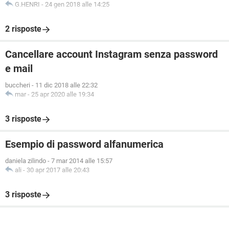
G.HENRI
-
24 gen 2018 alle 14:25
2 risposte
Cancellare account Instagram senza password
e mail
buccheri
-
11 dic 2018 alle 22:32
mar
-
25 apr 2020 alle 19:34
3 risposte
Esempio di password alfanumerica
daniela zilindo
-
7 mar 2014 alle 15:57
ali
-
30 apr 2017 alle 20:43
3 risposte