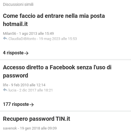
Discussioni simili
Come faccio ad entrare nella mia posta
hotmail.it
Milan56
-
1 ago 2013 alle 15:49
ClaudiaDiBitonto
-
19 mag 2023 alle 15:53
4 risposte
Accesso diretto a Facebook senza l'uso di
password
life
-
9 feb 2010 alle 12:14
lucia
-
2 dic 2017 alle 18:21
177 risposte
Recupero password TIN.it
savenok
-
19 gen 2018 alle 09:09