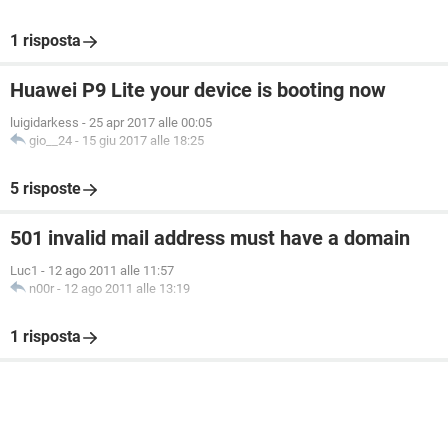
1 risposta
Huawei P9 Lite your device is booting now
luigidarkess
-
25 apr 2017 alle 00:05
gio__24
-
15 giu 2017 alle 18:25
5 risposte
501 invalid mail address must have a domain
Luc1
-
12 ago 2011 alle 11:57
n00r
-
12 ago 2011 alle 13:19
1 risposta