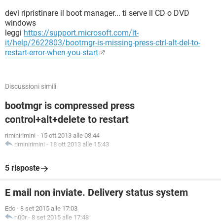
devi ripristinare il boot manager... ti serve il CD o DVD
windows
leggi
https://support.microsoft.com/it-
it/help/2622803/bootmgr-is-missing-press-ctrl-alt-del-to-
restart-error-when-you-start
Discussioni simili
bootmgr is compressed press
control+alt+delete to restart
riminirimini
-
15 ott 2013 alle 08:44
riminirimini
-
18 ott 2013 alle 15:43
5 risposte
E mail non inviate. Delivery status system
Edo
-
8 set 2015 alle 17:03
n00r
-
8 set 2015 alle 17:48