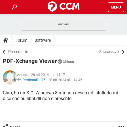
MENU
HOME
COVID-19
GAMING
GUIDE
Forum
Software
INTRATTENIMENTO
ANDROID
COVID-19
GAMING
DOWNLOAD
Precedente
Successivo
iOS
WINDOWS 10
INTRATTENIMENTO
ANDROID
PDF-Xchange Viewer
INSTAGRAM
COVID-19
WHATSAPP
GAMING
Chiuso
FORUM
iOS
WINDOWS 10
TIKTOK
INTRATTENIMENTO
FACEBOOK
ANDROID
Annas.
- 28 ott 2014 alle 14:17
INSTAGRAM
COVID-19
WHATSAPP
GAMING
GLOSSARIO
l'embrouille 75
-
28 ott 2014 alle 14:45
HARDWARE
iOS
WINDOWS 10
TIKTOK
INTRATTENIMENTO
FACEBOOK
ANDROID
INSTAGRAM
COVID-19
WHATSAPP
GAMING
Ciao, ho un S.O. Windows 8 ma non riesco ad istallarlo mi
HARDWARE
iOS
WINDOWS 10
dice che ouilibnl.dll non è presente
TIKTOK
INTRATTENIMENTO
FACEBOOK
ANDROID
INSTAGRAM
WHATSAPP
HARDWARE
iOS
WINDOWS 10
TIKTOK
FACEBOOK
INSTAGRAM
WHATSAPP
HARDWARE