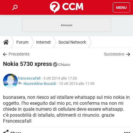
MENU
HOME
COVID-19
GAMING
GUIDE
Forum
Internet
Social Network
INTRATTENIMENTO
ANDROID
COVID-19
GAMING
DOWNLOAD
Precedente
Successivo
iOS
WINDOWS 10
INTRATTENIMENTO
ANDROID
Nokia 5730 xpress
INSTAGRAM
COVID-19
WHATSAPP
GAMING
Chiuso
FORUM
iOS
WINDOWS 10
TIKTOK
INTRATTENIMENTO
FACEBOOK
ANDROID
francescafall
- 3 ott 2014 alle 17:26
INSTAGRAM
COVID-19
WHATSAPP
GAMING
GLOSSARIO
Noureddine Bouzidi
-
10 ott 2014 alle 11:59
HARDWARE
iOS
WINDOWS 10
TIKTOK
INTRATTENIMENTO
FACEBOOK
ANDROID
INSTAGRAM
COVID-19
WHATSAPP
GAMING
buonasera, non riesco ad istallare whatsapp sul mio nokia in
HARDWARE
iOS
WINDOWS 10
oggetto. l'ho eseguito dal mio pc, mi conferma ma non mi
TIKTOK
INTRATTENIMENTO
FACEBOOK
ANDROID
chiede in quale numero di cellulare deve essere whatsapp.
INSTAGRAM
WHATSAPP
c'è possobilià di istallalo, altrimenti ci rinuncio. grazie
HARDWARE
iOS
WINDOWS 10
TIKTOK
FACEBOOK
Francescafall
INSTAGRAM
WHATSAPP
HARDWARE