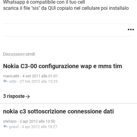
Whatsapp è compatibile con il tuo cell
scarica il file "sis" da QUI copialo nel cellulare poi installalo
Discussioni simili
Nokia C3-00 configurazione wap e mms tim
marica86
-
4 set 2011 alle 01:01
n00r
-
27 feb 2012 alle 15:25
3 risposte
nokia c3 sottoscrizione connessione dati
stefano
-
3 apr 2012 alle 13:50
guest
-
4 apr 2012 alle 18:27