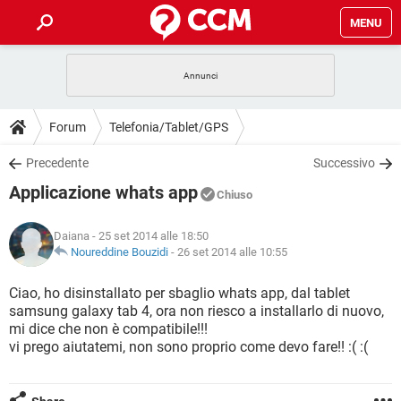
MENU
HOME
COVID-19
GAMING
GUIDE
Forum
Telefonia/Tablet/GPS
INTRATTENIMENTO
ANDROID
COVID-19
GAMING
DOWNLOAD
Precedente
Successivo
iOS
WINDOWS 10
INTRATTENIMENTO
ANDROID
Applicazione whats app
INSTAGRAM
COVID-19
WHATSAPP
GAMING
Chiuso
FORUM
iOS
WINDOWS 10
TIKTOK
INTRATTENIMENTO
FACEBOOK
ANDROID
Daiana
- 25 set 2014 alle 18:50
INSTAGRAM
COVID-19
WHATSAPP
GAMING
GLOSSARIO
Noureddine Bouzidi
-
26 set 2014 alle 10:55
HARDWARE
iOS
WINDOWS 10
TIKTOK
INTRATTENIMENTO
FACEBOOK
ANDROID
INSTAGRAM
COVID-19
WHATSAPP
GAMING
Ciao, ho disinstallato per sbaglio whats app, dal tablet
HARDWARE
iOS
WINDOWS 10
samsung galaxy tab 4, ora non riesco a installarlo di nuovo,
TIKTOK
INTRATTENIMENTO
FACEBOOK
ANDROID
mi dice che non è compatibile!!!
INSTAGRAM
WHATSAPP
vi prego aiutatemi, non sono proprio come devo fare!! :( :(
HARDWARE
iOS
WINDOWS 10
TIKTOK
FACEBOOK
INSTAGRAM
WHATSAPP
HARDWARE