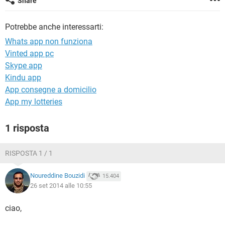
Share
TIKTOK
FACEBOOK
HARDWARE
Potrebbe anche interessarti:
Whats app non funziona
Vinted app pc
Skype app
Kindu app
App consegne a domicilio
App my lotteries
1 risposta
RISPOSTA 1 / 1
Noureddine Bouzidi
15.404
26 set 2014 alle 10:55
ciao,