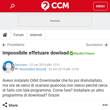
MENU
HOME
COVID-19
GAMING
GUIDE
Forum
Internet
INTRATTENIMENTO
ANDROID
COVID-19
GAMING
DOWNLOAD
Precedente
Successivo
iOS
WINDOWS 10
INTRATTENIMENTO
ANDROID
Impossibile effetuare dowload
INSTAGRAM
COVID-19
WHATSAPP
GAMING
Risolto
/Chiuso
FORUM
iOS
WINDOWS 10
TIKTOK
INTRATTENIMENTO
FACEBOOK
ANDROID
facocero
- 22 set 2014 alle 12:31
INSTAGRAM
COVID-19
WHATSAPP
GAMING
GLOSSARIO
Noureddine Bouzidi
-
22 set 2014 alle 15:33
HARDWARE
iOS
WINDOWS 10
TIKTOK
INTRATTENIMENTO
FACEBOOK
ANDROID
INSTAGRAM
COVID-19
WHATSAPP
GAMING
Avevo instalato Orbit Downloader che ho poi disinstallato,
HARDWARE
iOS
WINDOWS 10
ma ora se cerco di scariare qualcosa non riesco perché cerca
TIKTOK
INTRATTENIMENTO
FACEBOOK
ANDROID
di farlo con tale programma. Come fare? Installare un altro
INSTAGRAM
WHATSAPP
programma di download? Grazie
HARDWARE
iOS
WINDOWS 10
TIKTOK
FACEBOOK
INSTAGRAM
WHATSAPP
Share
HARDWARE