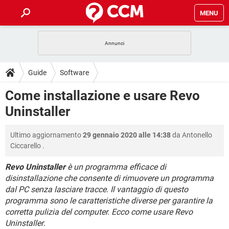
MENU
HOME
COVID-19
GAMING
GUIDE
Guide
Software
INTRATTENIMENTO
ANDROID
COVID-19
GAMING
DOWNLOAD
Come installazione e usare Revo
iOS
WINDOWS 10
INTRATTENIMENTO
ANDROID
Uninstaller
INSTAGRAM
COVID-19
WHATSAPP
GAMING
FORUM
iOS
WINDOWS 10
TIKTOK
INTRATTENIMENTO
FACEBOOK
ANDROID
Ultimo aggiornamento
29 gennaio 2020 alle 14:38
da
Antonello
INSTAGRAM
COVID-19
WHATSAPP
GAMING
GLOSSARIO
HARDWARE
iOS
Ciccarello
.
WINDOWS 10
TIKTOK
INTRATTENIMENTO
FACEBOOK
ANDROID
INSTAGRAM
COVID-19
WHATSAPP
GAMING
Revo Uninstaller
è un programma efficace di
HARDWARE
iOS
WINDOWS 10
disinstallazione che consente di rimuovere un programma
TIKTOK
INTRATTENIMENTO
FACEBOOK
ANDROID
dal PC senza lasciare tracce. Il vantaggio di questo
INSTAGRAM
WHATSAPP
HARDWARE
iOS
WINDOWS 10
programma sono le caratteristiche diverse per garantire la
TIKTOK
FACEBOOK
corretta pulizia del computer. Ecco come usare Revo
INSTAGRAM
WHATSAPP
Uninstaller
.
HARDWARE