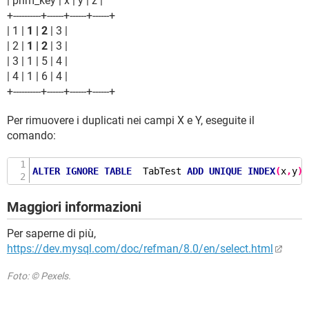
| prim_key | x | y | z |
+----------+------+------+------+
| 1 |
1 | 2
| 3 |
| 2 |
1 | 2
| 3 |
| 3 | 1 | 5 | 4 |
| 4 | 1 | 6 | 4 |
+----------+------+------+------+
Per rimuovere i duplicati nei campi X e Y, eseguite il
comando:
ALTER
IGNORE
TABLE
  TabTest 
ADD
UNIQUE
INDEX
(
x
,
y
);
Maggiori informazioni
Per saperne di più,
https://dev.mysql.com/doc/refman/8.0/en/select.html
Foto: © Pexels.