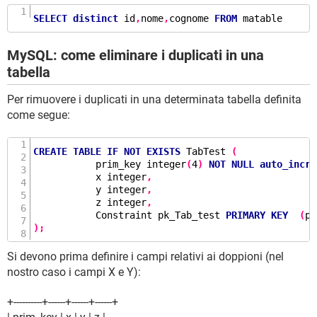
SELECT
distinct
 id
,
nome
,
cognome 
FROM
 matable
MySQL: come eliminare i duplicati in una
tabella
Per rimuovere i duplicati in una determinata tabella definita
come segue:
CREATE
TABLE
IF
NOT
EXISTS
 TabTest 
(
           prim_key integer
(
4
)
NOT
NULL
auto_incre
           x integer
,
           y integer
,
           z integer
,
           Constraint pk_Tab_test 
PRIMARY
KEY
(
pr
);
Si devono prima definire i campi relativi ai doppioni (nel
nostro caso i campi X e Y):
+----------+------+------+------+