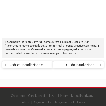
Il documento intitolato « MySQL: come evitare i duplicati » dal sito
CCM
(
it.ccm.net
) è reso disponibile sotto i termini della licenza
Creative Commons
. È
possibile copiare, modificare delle copie di questa pagina, nelle condizioni
previste dalla licenza, finché questa nota appaia chiaramente.
AcdSee: installazione e
Guida installazione e
primo utilizzo
utilizzo di Revo Uninstaller
Chi siamo
Condizioni di utilizzo
Informativa sulla privacy
Contatti
Regolamento
Magazine Delle Donne