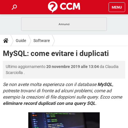
MENU
HOME
COVID-19
GAMING
GUIDE
Guide
Software
INTRATTENIMENTO
ANDROID
COVID-19
GAMING
DOWNLOAD
MySQL: come evitare i duplicati
iOS
WINDOWS 10
INTRATTENIMENTO
ANDROID
INSTAGRAM
COVID-19
WHATSAPP
GAMING
FORUM
Ultimo aggiornamento
20 novembre 2019 alle 13:04
da
Claudia
iOS
WINDOWS 10
TIKTOK
INTRATTENIMENTO
FACEBOOK
ANDROID
Scarciolla
.
INSTAGRAM
COVID-19
WHATSAPP
GAMING
GLOSSARIO
HARDWARE
iOS
WINDOWS 10
Se non avete molta esperienza con il database
MySQL
,
TIKTOK
INTRATTENIMENTO
FACEBOOK
ANDROID
potreste trovarvi di fronte ad alcuni problemi, come ad
INSTAGRAM
COVID-19
WHATSAPP
GAMING
HARDWARE
iOS
WINDOWS 10
esempio la creazioni di file doppioni sulle query. Ecco come
TIKTOK
INTRATTENIMENTO
FACEBOOK
ANDROID
eliminare record duplicati con una query SQL
.
INSTAGRAM
WHATSAPP
HARDWARE
iOS
WINDOWS 10
TIKTOK
FACEBOOK
INSTAGRAM
WHATSAPP
HARDWARE