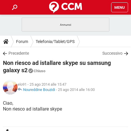
MENU
HOME
COVID-19
GAMING
GUIDE
Forum
Telefonia/Tablet/GPS
INTRATTENIMENTO
ANDROID
COVID-19
GAMING
DOWNLOAD
Precedente
Successivo
iOS
WINDOWS 10
INTRATTENIMENTO
ANDROID
Non riesco ad istallare skype su samsung
INSTAGRAM
COVID-19
WHATSAPP
GAMING
FORUM
iOS
WINDOWS 10
galaxy s2
Chiuso
TIKTOK
INTRATTENIMENTO
FACEBOOK
ANDROID
INSTAGRAM
COVID-19
WHATSAPP
GAMING
GLOSSARIO
HARDWARE
iOS
WINDOWS 10
elo91
- 25 ago 2014 alle 15:47
TIKTOK
INTRATTENIMENTO
FACEBOOK
ANDROID
Noureddine Bouzidi
-
25 ago 2014 alle 16:00
INSTAGRAM
COVID-19
WHATSAPP
GAMING
HARDWARE
iOS
WINDOWS 10
Ciao,
TIKTOK
INTRATTENIMENTO
FACEBOOK
ANDROID
INSTAGRAM
WHATSAPP
Non riesco ad istallare skype
HARDWARE
iOS
WINDOWS 10
TIKTOK
FACEBOOK
INSTAGRAM
WHATSAPP
HARDWARE