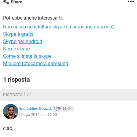
Share
TIKTOK
FACEBOOK
HARDWARE
Potrebbe anche interessarti:
Non riesco ad istallare skype su samsung galaxy s2
Skype è gratis
Skype per Android
Nome skype
Come si installa skype
Migliore fotocamera samsung
1 risposta
RISPOSTA 1 / 1
Noureddine Bouzidi
15.404
25 ago 2014 alle 16:00
ciao,