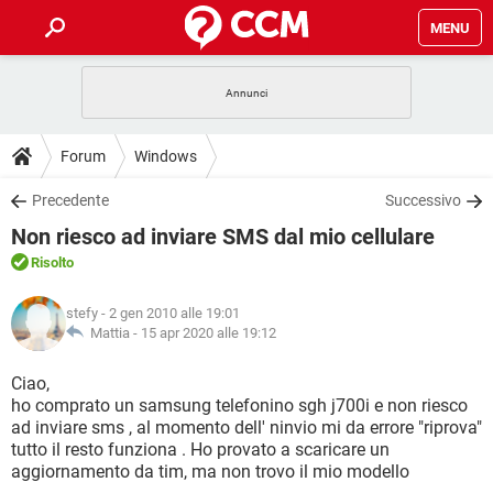
MENU
HOME
COVID-19
GAMING
GUIDE
Forum
Windows
INTRATTENIMENTO
ANDROID
COVID-19
GAMING
DOWNLOAD
Precedente
Successivo
iOS
WINDOWS 10
INTRATTENIMENTO
ANDROID
Non riesco ad inviare SMS dal mio cellulare
INSTAGRAM
COVID-19
WHATSAPP
GAMING
FORUM
iOS
WINDOWS 10
Risolto
TIKTOK
INTRATTENIMENTO
FACEBOOK
ANDROID
INSTAGRAM
COVID-19
WHATSAPP
GAMING
GLOSSARIO
HARDWARE
iOS
stefy
- 2 gen 2010 alle 19:01
WINDOWS 10
TIKTOK
INTRATTENIMENTO
FACEBOOK
ANDROID
Mattia -
15 apr 2020 alle 19:12
INSTAGRAM
COVID-19
WHATSAPP
GAMING
HARDWARE
iOS
WINDOWS 10
Ciao,
TIKTOK
INTRATTENIMENTO
FACEBOOK
ANDROID
ho comprato un samsung telefonino sgh j700i e non riesco
INSTAGRAM
WHATSAPP
ad inviare sms , al momento dell' ninvio mi da errore "riprova"
HARDWARE
iOS
WINDOWS 10
TIKTOK
FACEBOOK
tutto il resto funziona . Ho provato a scaricare un
INSTAGRAM
WHATSAPP
aggiornamento da tim, ma non trovo il mio modello
HARDWARE