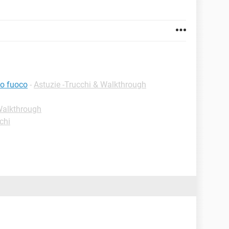
so fuoco
-
Astuzie -Trucchi & Walkthrough
 Walkthrough
chi