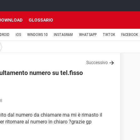
DOWNLOAD
GLOSSARIO
DROID
iOS
WINDOWS 10
INSTAGRAM
WHATSAPP
TIKTOK
FACEBOOK
Successivo
ultamento numero su tel.fisso
28
guito dal numero da chiamare ma mi è rimasto il
r ritornare al numero in chiaro ?grazie gp