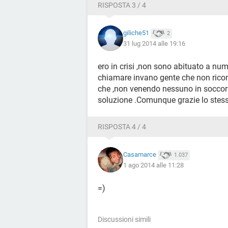
RISPOSTA 3 / 4
giliche51
2
31 lug 2014 alle 19:16
ero in crisi ,non sono abituato a nume
chiamare invano gente che non rico
che ,non venendo nessuno in soccors
soluzione .Comunque grazie lo stesso
RISPOSTA 4 / 4
Casamarce
1.037
1 ago 2014 alle 11:28
=)
Discussioni simili