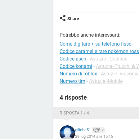
Share
Potrebbe anche interessarti:
Come digitare + su telefono fisso
Codice caramelle rare pokemon ros
Codice ascii
-
Astuzie - Codifica
Codice konami
-
Astuzie -Trucchi &
Numero di roblox
-
Astuzie -Videogio
Numero tim
-
Astuzie -Mobile
4 risposte
RISPOSTA 1 / 4
giliche51
2
29 lug 2014 alle 15:15