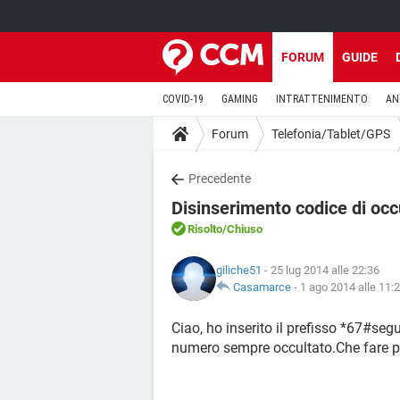
FORUM
GUIDE
COVID-19
GAMING
INTRATTENIMENTO
AN
Forum
Telefonia/Tablet/GPS
Precedente
Disinserimento codice di occ
Risolto
/Chiuso
giliche51
- 25 lug 2014 alle 22:36
Casamarce
-
1 ago 2014 alle 11:
Ciao, ho inserito il prefisso *67#se
numero sempre occultato.Che fare pe