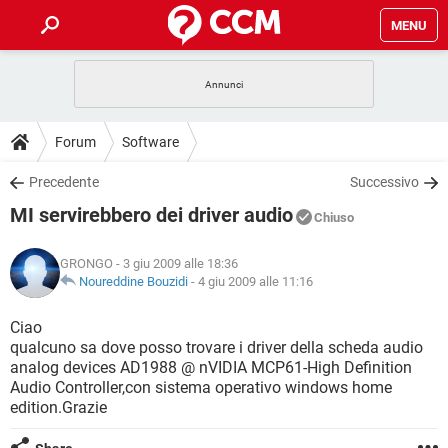
MENU
HOME
COVID-19
GAMING
GUIDE
Forum
Software
INTRATTENIMENTO
ANDROID
COVID-19
GAMING
DOWNLOAD
Precedente
Successivo
iOS
WINDOWS 10
INTRATTENIMENTO
ANDROID
MI servirebbero dei driver audio
INSTAGRAM
COVID-19
WHATSAPP
GAMING
Chiuso
FORUM
iOS
WINDOWS 10
TIKTOK
INTRATTENIMENTO
FACEBOOK
ANDROID
GRONGO
- 3 giu 2009 alle 18:36
INSTAGRAM
COVID-19
WHATSAPP
GAMING
GLOSSARIO
Noureddine Bouzidi
-
4 giu 2009 alle 11:16
HARDWARE
iOS
WINDOWS 10
TIKTOK
INTRATTENIMENTO
FACEBOOK
ANDROID
INSTAGRAM
COVID-19
WHATSAPP
GAMING
Ciao
HARDWARE
iOS
WINDOWS 10
qualcuno sa dove posso trovare i driver della scheda audio
TIKTOK
INTRATTENIMENTO
FACEBOOK
ANDROID
analog devices AD1988 @ nVIDIA MCP61-High Definition
INSTAGRAM
WHATSAPP
Audio Controller,con sistema operativo windows home
HARDWARE
iOS
WINDOWS 10
TIKTOK
FACEBOOK
edition.Grazie
INSTAGRAM
WHATSAPP
HARDWARE