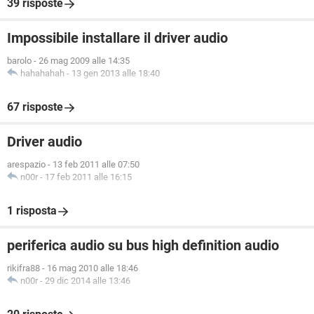
39 risposte
Impossibile installare il driver audio
barolo
-
26 mag 2009 alle 14:35
hahahahah
-
13 gen 2013 alle 18:40
67 risposte
Driver audio
arespazio
-
13 feb 2011 alle 07:50
n00r
-
17 feb 2011 alle 16:15
1 risposta
periferica audio su bus high definition audio
rikifra88
-
16 mag 2010 alle 18:46
n00r
-
29 dic 2014 alle 13:46