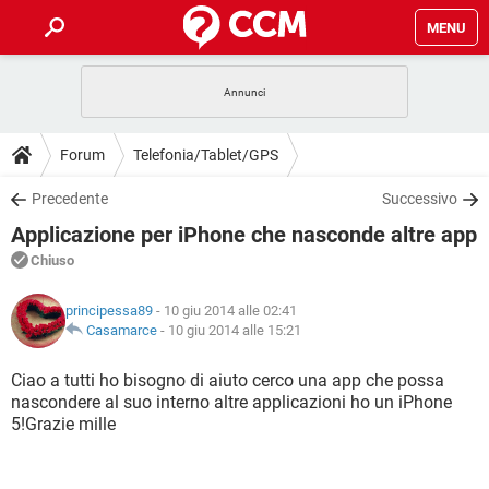
MENU
HOME
COVID-19
GAMING
GUIDE
Forum
Telefonia/Tablet/GPS
INTRATTENIMENTO
ANDROID
COVID-19
GAMING
DOWNLOAD
Precedente
Successivo
iOS
WINDOWS 10
INTRATTENIMENTO
ANDROID
Applicazione per iPhone che nasconde altre app
INSTAGRAM
COVID-19
WHATSAPP
GAMING
FORUM
iOS
WINDOWS 10
Chiuso
TIKTOK
INTRATTENIMENTO
FACEBOOK
ANDROID
INSTAGRAM
COVID-19
WHATSAPP
GAMING
GLOSSARIO
HARDWARE
iOS
principessa89
- 10 giu 2014 alle 02:41
WINDOWS 10
TIKTOK
INTRATTENIMENTO
FACEBOOK
ANDROID
Casamarce
-
10 giu 2014 alle 15:21
INSTAGRAM
COVID-19
WHATSAPP
GAMING
HARDWARE
iOS
WINDOWS 10
Ciao a tutti ho bisogno di aiuto cerco una app che possa
TIKTOK
INTRATTENIMENTO
FACEBOOK
ANDROID
nascondere al suo interno altre applicazioni ho un iPhone
INSTAGRAM
WHATSAPP
5!Grazie mille
HARDWARE
iOS
WINDOWS 10
TIKTOK
FACEBOOK
INSTAGRAM
WHATSAPP
HARDWARE