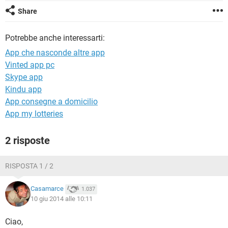
TIKTOK
FACEBOOK
Share
HARDWARE
Potrebbe anche interessarti:
App che nasconde altre app
Vinted app pc
Skype app
Kindu app
App consegne a domicilio
App my lotteries
2 risposte
RISPOSTA 1 / 2
Casamarce
1.037
10 giu 2014 alle 10:11
Ciao,