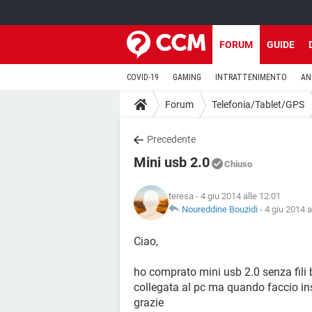
FORUM
GUIDE
COVID-19
GAMING
INTRATTENIMENTO
AN
Forum
Telefonia/Tablet/GPS
Precedente
Mini usb 2.0
Chiuso
teresa
- 4 giu 2014 alle 12:01
Noureddine Bouzidi
-
4 giu 2014 a
Ciao,
ho comprato mini usb 2.0 senza fili 
collegata al pc ma quando faccio ins
grazie