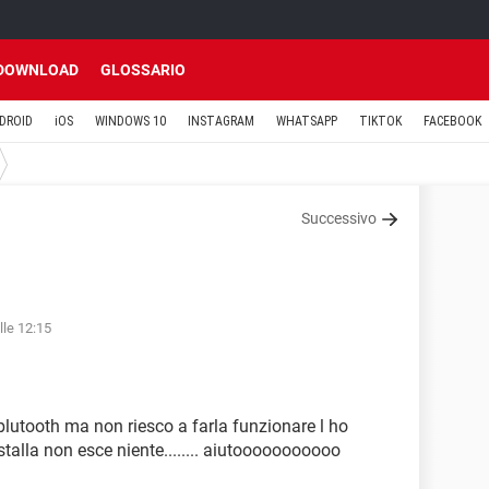
DOWNLOAD
GLOSSARIO
DROID
iOS
WINDOWS 10
INSTAGRAM
WHATSAPP
TIKTOK
FACEBOOK
Successivo
lle 12:15
blutooth ma non riesco a farla funzionare l ho
talla non esce niente........ aiutooooooooooo