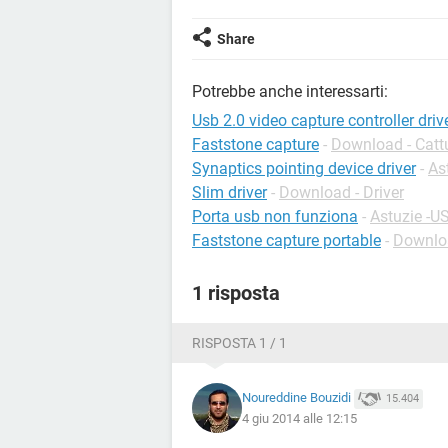
Share
Potrebbe anche interessarti:
Usb 2.0 video capture controller driv
Faststone capture
-
Download - Catt
Synaptics pointing device driver
-
As
Slim driver
-
Download - Driver
Porta usb non funziona
-
Astuzie -U
Faststone capture portable
-
Downloa
1 risposta
RISPOSTA 1 / 1
Noureddine Bouzidi
15.404
4 giu 2014 alle 12:15