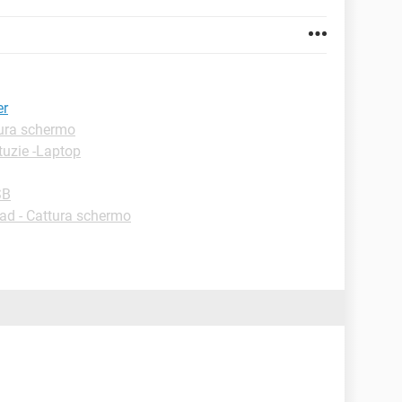
er
ura schermo
tuzie -Laptop
SB
d - Cattura schermo