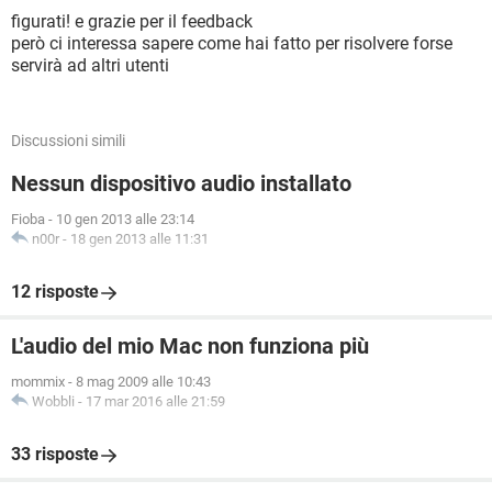
figurati! e grazie per il feedback
però ci interessa sapere come hai fatto per risolvere forse
servirà ad altri utenti
Discussioni simili
Nessun dispositivo audio installato
Fioba
-
10 gen 2013 alle 23:14
n00r
-
18 gen 2013 alle 11:31
12 risposte
L'audio del mio Mac non funziona più
mommix
-
8 mag 2009 alle 10:43
Wobbli
-
17 mar 2016 alle 21:59
33 risposte