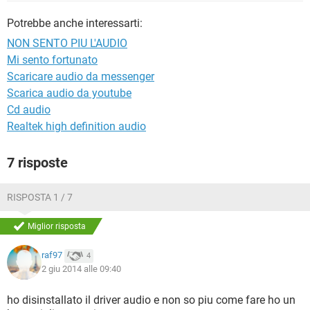
TIKTOK
FACEBOOK
Potrebbe anche interessarti:
HARDWARE
NON SENTO PIU L'AUDIO
Mi sento fortunato
Scaricare audio da messenger
Scarica audio da youtube
Cd audio
Realtek high definition audio
7 risposte
RISPOSTA 1 / 7
Miglior risposta
raf97
4
2 giu 2014 alle 09:40
ho disinstallato il driver audio e non so piu come fare ho un