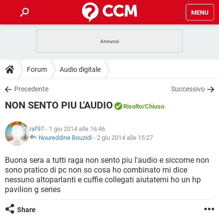
MENU
HOME
COVID-19
GAMING
GUIDE
Forum
Audio digitale
INTRATTENIMENTO
ANDROID
COVID-19
GAMING
DOWNLOAD
Precedente
Successivo
iOS
WINDOWS 10
INTRATTENIMENTO
ANDROID
NON SENTO PIU L'AUDIO
INSTAGRAM
COVID-19
WHATSAPP
GAMING
Risolto
/Chiuso
FORUM
iOS
WINDOWS 10
TIKTOK
INTRATTENIMENTO
FACEBOOK
ANDROID
raf97
- 1 giu 2014 alle 16:46
INSTAGRAM
COVID-19
WHATSAPP
GAMING
GLOSSARIO
Noureddine Bouzidi
-
2 giu 2014 alle 15:27
HARDWARE
iOS
WINDOWS 10
TIKTOK
INTRATTENIMENTO
FACEBOOK
ANDROID
INSTAGRAM
COVID-19
WHATSAPP
GAMING
Buona sera a tutti raga non sento piu l'audio e siccome non
HARDWARE
iOS
WINDOWS 10
sono pratico di pc non so cosa ho combinato mi dice
TIKTOK
INTRATTENIMENTO
FACEBOOK
ANDROID
nessuno altoparlanti e cuffie collegati aiutatemi ho un hp
INSTAGRAM
WHATSAPP
pavilion g series
HARDWARE
iOS
WINDOWS 10
TIKTOK
FACEBOOK
INSTAGRAM
WHATSAPP
Share
HARDWARE