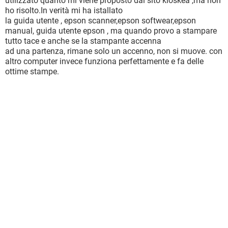
utilizzato quanto mi viene proposto dal sito kioskea ,ma non
ho risolto.In verità mi ha istallato
la guida utente , epson scanner,epson softwear,epson
manual, guida utente epson , ma quando provo a stampare
tutto tace e anche se la stampante accenna
ad una partenza, rimane solo un accenno, non si muove. con
altro computer invece funziona perfettamente e fa delle
ottime stampe.