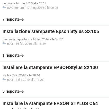
laagiusi
-
16 mar 2015 alle 16:18
avventuriera
-
17 mag 2016 alle 00:05
7 risposte
Installazione stampante Epson Stylus SX105
pasquale napolitano
-
16 feb 2016 alle 14:57
n00r
-
16 feb 2016 alle 18:39
1 risposta
installare la stampante EPSONStylus SX100
Nichi
-
7 dic 2010 alle 18:44
n00r
-
8 dic 2010 alle 11:26
3 risposte
Installare la stampante EPSON STYLUS C64