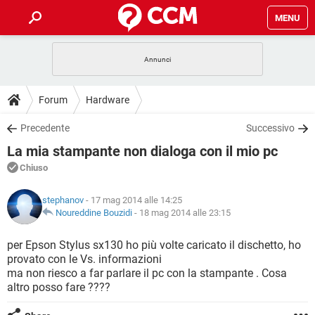
MENU
HOME
COVID-19
GAMING
GUIDE
Forum
Hardware
INTRATTENIMENTO
ANDROID
COVID-19
GAMING
DOWNLOAD
Precedente
Successivo
iOS
WINDOWS 10
INTRATTENIMENTO
ANDROID
La mia stampante non dialoga con il mio pc
INSTAGRAM
COVID-19
WHATSAPP
GAMING
FORUM
iOS
WINDOWS 10
Chiuso
TIKTOK
INTRATTENIMENTO
FACEBOOK
ANDROID
INSTAGRAM
COVID-19
WHATSAPP
GAMING
GLOSSARIO
HARDWARE
iOS
stephanov
- 17 mag 2014 alle 14:25
WINDOWS 10
TIKTOK
INTRATTENIMENTO
FACEBOOK
ANDROID
Noureddine Bouzidi
-
18 mag 2014 alle 23:15
INSTAGRAM
COVID-19
WHATSAPP
GAMING
HARDWARE
iOS
WINDOWS 10
per Epson Stylus sx130 ho più volte caricato il dischetto, ho
TIKTOK
INTRATTENIMENTO
FACEBOOK
ANDROID
provato con le Vs. informazioni
INSTAGRAM
WHATSAPP
ma non riesco a far parlare il pc con la stampante . Cosa
HARDWARE
iOS
WINDOWS 10
TIKTOK
FACEBOOK
altro posso fare ????
INSTAGRAM
WHATSAPP
HARDWARE