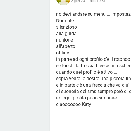
2 gen 2011 alle 10:51
no devi andare su menu.....impostazion
Normale
silenzioso
alla guida
riunione
all'aperto
offline
in parte ad ogni profilo c'è il rotondo e
se tocchi la freccia ti esce una sche
quando quel profilo è attivo.....
sopra vedrai a destra una piccola fine
e in parte c'è una freccia che va giu'.
di suoneria del sms sempre però di que
ad ogni profilo puoi cambiare....
ciaooooooo Katy