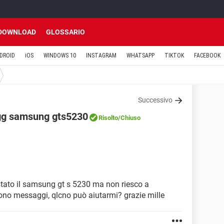
DOWNLOAD
GLOSSARIO
DROID
iOS
WINDOWS 10
INSTAGRAM
WHATSAPP
TIKTOK
FACEBOOK
Successivo
agg samsung gts5230
Risolto
/Chiuso
tato il samsung gt s 5230 ma non riesco a
vono messaggi, qlcno può aiutarmi? grazie mille