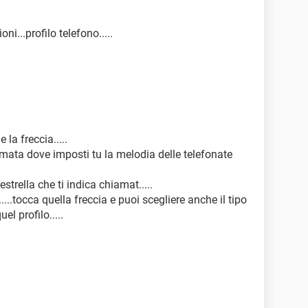
i...profilo telefono.....
 la freccia.....
rmata dove imposti tu la melodia delle telefonate
strella che ti indica chiamat.....
.....tocca quella freccia e puoi scegliere anche il tipo
l profilo.....