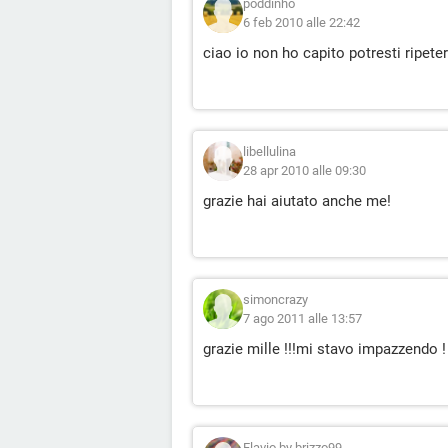
poddinho
6 feb 2010 alle 22:42
ciao io non ho capito potresti ripet
libellulina
28 apr 2010 alle 09:30
grazie hai aiutato anche me!
simoncrazy
7 ago 2011 alle 13:57
grazie mille !!!mi stavo impazzendo !
Flavio by brizzo99