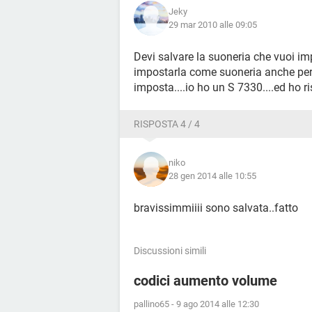
Jeky
29 mar 2010 alle 09:05
Devi salvare la suoneria che vuoi im
impostarla come suoneria anche per i
imposta....io ho un S 7330....ed ho ris
RISPOSTA 4 / 4
niko
28 gen 2014 alle 10:55
bravissimmiiii sono salvata..fatto
Discussioni simili
codici aumento volume
pallino65
-
9 ago 2014 alle 12:30