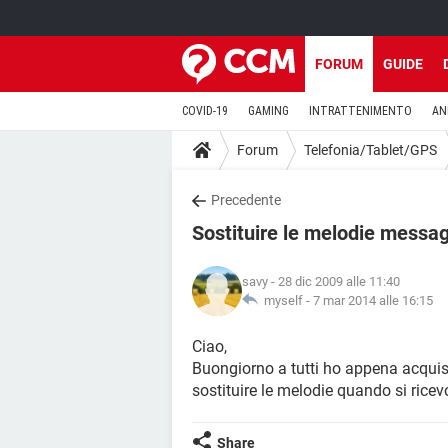
FORUM
GUIDE
COVID-19
GAMING
INTRATTENIMENTO
AN
Forum
Telefonia/Tablet/GPS
Precedente
Sostituire le melodie mess
savy
- 28 dic 2009 alle 11:40
myself -
7 mar 2014 alle 16:15
Ciao,
Buongiorno a tutti ho appena acquis
sostituire le melodie quando si rice
Share