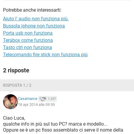
TIKTOK
FACEBOOK
Potrebbe anche interessarti:
HARDWARE
Aiuto l' audio non funziona più.
Bussola iphone non funziona
Porta usb non funziona
Terabox come funziona
Tasto ctrl non funziona
Telecomando fire stick non funziona più
2 risposte
RISPOSTA 1 / 2
Casamarce
1.037
18 apr 2014 alle 09:59
Ciao Luca,
qualche info in più sul tuo PC? marca e modello...
Oppure se è un pc fisso assemblato ci serve il nome della