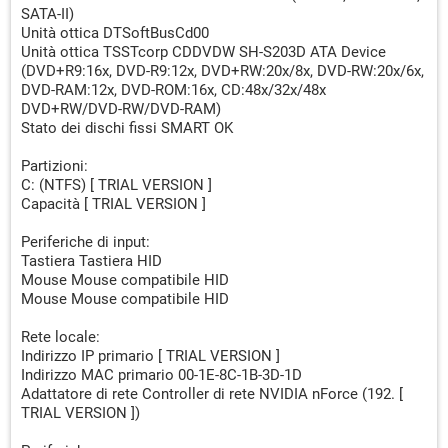
SATA-II)
Unità ottica DTSoftBusCd00
Unità ottica TSSTcorp CDDVDW SH-S203D ATA Device
(DVD+R9:16x, DVD-R9:12x, DVD+RW:20x/8x, DVD-RW:20x/6x,
DVD-RAM:12x, DVD-ROM:16x, CD:48x/32x/48x
DVD+RW/DVD-RW/DVD-RAM)
Stato dei dischi fissi SMART OK
Partizioni:
C: (NTFS) [ TRIAL VERSION ]
Capacità [ TRIAL VERSION ]
Periferiche di input:
Tastiera Tastiera HID
Mouse Mouse compatibile HID
Mouse Mouse compatibile HID
Rete locale:
Indirizzo IP primario [ TRIAL VERSION ]
Indirizzo MAC primario 00-1E-8C-1B-3D-1D
Adattatore di rete Controller di rete NVIDIA nForce (192. [
TRIAL VERSION ])