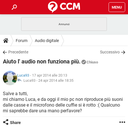
MENU
HOME
COVID-19
GAMING
GUIDE
Forum
Audio digitale
INTRATTENIMENTO
ANDROID
COVID-19
GAMING
DOWNLOAD
Precedente
Successivo
iOS
WINDOWS 10
INTRATTENIMENTO
ANDROID
Aiuto l' audio non funziona più.
INSTAGRAM
COVID-19
WHATSAPP
GAMING
Chiuso
FORUM
iOS
WINDOWS 10
TIKTOK
INTRATTENIMENTO
FACEBOOK
ANDROID
Luca93
- 17 apr 2014 alle 20:13
INSTAGRAM
COVID-19
WHATSAPP
GAMING
GLOSSARIO
Luca93 -
24 apr 2014 alle 18:35
HARDWARE
iOS
WINDOWS 10
TIKTOK
INTRATTENIMENTO
FACEBOOK
ANDROID
INSTAGRAM
COVID-19
WHATSAPP
GAMING
Salve a tutti,
HARDWARE
iOS
WINDOWS 10
mi chiamo Luca, e da oggi il mio pc non riproduce più suoni
TIKTOK
INTRATTENIMENTO
FACEBOOK
ANDROID
dalle casse e il microfono delle cuffie si è rotto :( Qualcuno
INSTAGRAM
WHATSAPP
mi saprebbe dare una mano perfavore?
HARDWARE
iOS
WINDOWS 10
TIKTOK
FACEBOOK
INSTAGRAM
WHATSAPP
Share
HARDWARE