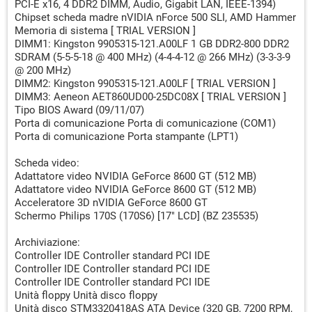
PCI-E x16, 4 DDR2 DIMM, Audio, Gigabit LAN, IEEE-1394)
Chipset scheda madre nVIDIA nForce 500 SLI, AMD Hammer
Memoria di sistema [ TRIAL VERSION ]
DIMM1: Kingston 9905315-121.A00LF 1 GB DDR2-800 DDR2
SDRAM (5-5-5-18 @ 400 MHz) (4-4-4-12 @ 266 MHz) (3-3-3-9
@ 200 MHz)
DIMM2: Kingston 9905315-121.A00LF [ TRIAL VERSION ]
DIMM3: Aeneon AET860UD00-25DC08X [ TRIAL VERSION ]
Tipo BIOS Award (09/11/07)
Porta di comunicazione Porta di comunicazione (COM1)
Porta di comunicazione Porta stampante (LPT1)
Scheda video:
Adattatore video NVIDIA GeForce 8600 GT (512 MB)
Adattatore video NVIDIA GeForce 8600 GT (512 MB)
Acceleratore 3D nVIDIA GeForce 8600 GT
Schermo Philips 170S (170S6) [17" LCD] (BZ 235535)
Archiviazione:
Controller IDE Controller standard PCI IDE
Controller IDE Controller standard PCI IDE
Controller IDE Controller standard PCI IDE
Unità floppy Unità disco floppy
Unità disco STM3320418AS ATA Device (320 GB, 7200 RPM,