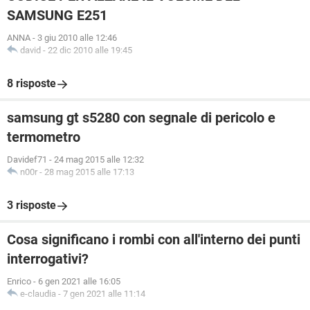
SAMSUNG E251
ANNA
-
3 giu 2010 alle 12:46
david
-
22 dic 2010 alle 19:45
8 risposte
samsung gt s5280 con segnale di pericolo e
termometro
Davidef71
-
24 mag 2015 alle 12:32
n00r
-
28 mag 2015 alle 17:13
3 risposte
Cosa significano i rombi con all'interno dei punti
interrogativi?
Enrico
-
6 gen 2021 alle 16:05
e-claudia
-
7 gen 2021 alle 11:14