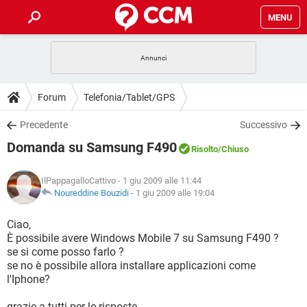
MENU
HOME
COVID-19
GAMING
GUIDE
Forum
Telefonia/Tablet/GPS
INTRATTENIMENTO
ANDROID
COVID-19
GAMING
DOWNLOAD
Precedente
Successivo
iOS
WINDOWS 10
INTRATTENIMENTO
ANDROID
Domanda su Samsung F490
INSTAGRAM
COVID-19
WHATSAPP
GAMING
Risolto
/Chiuso
FORUM
iOS
WINDOWS 10
TIKTOK
INTRATTENIMENTO
FACEBOOK
ANDROID
IlPappagalloCattivo
- 1 giu 2009 alle 11:44
INSTAGRAM
COVID-19
WHATSAPP
GAMING
GLOSSARIO
Noureddine Bouzidi
-
1 giu 2009 alle 19:04
HARDWARE
iOS
WINDOWS 10
TIKTOK
INTRATTENIMENTO
FACEBOOK
ANDROID
INSTAGRAM
COVID-19
WHATSAPP
GAMING
Ciao,
HARDWARE
iOS
WINDOWS 10
È possibile avere Windows Mobile 7 su Samsung F490 ?
TIKTOK
INTRATTENIMENTO
FACEBOOK
ANDROID
se si come posso farlo ?
INSTAGRAM
WHATSAPP
se no è possibile allora installare applicazioni come
HARDWARE
iOS
WINDOWS 10
TIKTOK
FACEBOOK
l'Iphone?
INSTAGRAM
WHATSAPP
HARDWARE
grazie a tutti per le risposte