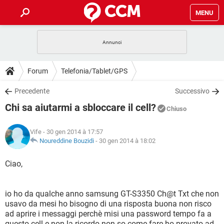
MENU
HOME
COVID-19
GAMING
GUIDE
Forum
Telefonia/Tablet/GPS
INTRATTENIMENTO
ANDROID
COVID-19
GAMING
DOWNLOAD
Precedente
Successivo
iOS
WINDOWS 10
INTRATTENIMENTO
ANDROID
Chi sa aiutarmi a sbloccare il cell?
INSTAGRAM
COVID-19
WHATSAPP
GAMING
Chiuso
FORUM
iOS
WINDOWS 10
TIKTOK
INTRATTENIMENTO
FACEBOOK
ANDROID
Vife
- 30 gen 2014 à 17:57
INSTAGRAM
COVID-19
WHATSAPP
GAMING
GLOSSARIO
Noureddine Bouzidi
-
30 gen 2014 à 18:02
HARDWARE
iOS
WINDOWS 10
TIKTOK
INTRATTENIMENTO
FACEBOOK
ANDROID
INSTAGRAM
COVID-19
WHATSAPP
GAMING
Ciao,
HARDWARE
iOS
WINDOWS 10
TIKTOK
INTRATTENIMENTO
FACEBOOK
ANDROID
INSTAGRAM
WHATSAPP
io ho da qualche anno samsung GT-S3350 Ch@t Txt che non
HARDWARE
iOS
WINDOWS 10
TIKTOK
FACEBOOK
usavo da mesi ho bisogno di una risposta buona non risco
INSTAGRAM
WHATSAPP
ad aprire i messaggi perchè misi una password tempo fa a
HARDWARE
questo cell e non la ricordo non so come fare ho provato ad