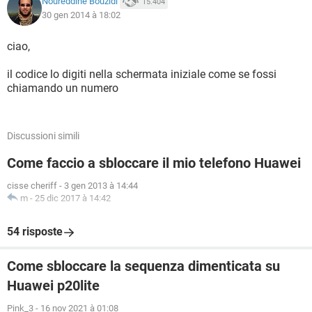
Noureddine Bouzidi
15.404
30 gen 2014 à 18:02
ciao,
il codice lo digiti nella schermata iniziale come se fossi
chiamando un numero
Discussioni simili
Come faccio a sbloccare il mio telefono Huawei
cisse cheriff
-
3 gen 2013 à 14:44
m
-
25 dic 2017 à 14:42
54 risposte
Come sbloccare la sequenza dimenticata su
Huawei p20lite
Pink_3
-
16 nov 2021 à 01:08