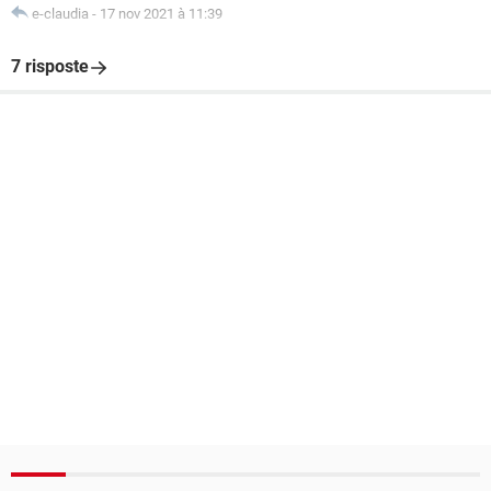
e-claudia
-
17 nov 2021 à 11:39
7 risposte