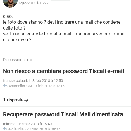
3 gen 2014 à 15:27
ciao,
le foto dove stanno ? devi inoltrare una mail che contiene
delle foto ?
sei tu ad allegare le foto alla mail , ma non si vedono prima
di dare invio ?
Discussioni simili
Non riesco a cambiare password Tiscali e-mail
francescolaurizi
-
3 feb 2018 à 12:50
AntonelloCCM
-
3 feb 2018 à 13:09
1 risposta
Recuperare password Tiscali Mail dimenticata
mimmo
-
19 mar 2019 à 15:40
e-claudia
-
23 mar 2019 à 08:02