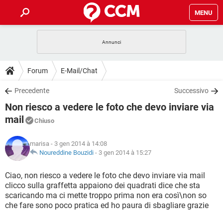
MENU
HOME
COVID-19
GAMING
GUIDE
Forum
E-Mail/Chat
INTRATTENIMENTO
ANDROID
COVID-19
GAMING
DOWNLOAD
Precedente
Successivo
iOS
WINDOWS 10
INTRATTENIMENTO
ANDROID
Non riesco a vedere le foto che devo inviare via
INSTAGRAM
COVID-19
WHATSAPP
GAMING
FORUM
iOS
WINDOWS 10
mail
Chiuso
TIKTOK
INTRATTENIMENTO
FACEBOOK
ANDROID
INSTAGRAM
COVID-19
WHATSAPP
GAMING
GLOSSARIO
HARDWARE
iOS
WINDOWS 10
marisa
- 3 gen 2014 à 14:08
TIKTOK
INTRATTENIMENTO
FACEBOOK
ANDROID
Noureddine Bouzidi
-
3 gen 2014 à 15:27
INSTAGRAM
COVID-19
WHATSAPP
GAMING
HARDWARE
iOS
WINDOWS 10
Ciao, non riesco a vedere le foto che devo inviare via mail
TIKTOK
INTRATTENIMENTO
FACEBOOK
ANDROID
INSTAGRAM
WHATSAPP
clicco sulla graffetta appaiono dei quadrati dice che sta
HARDWARE
iOS
WINDOWS 10
scaricando ma ci mette troppo prima non era così\non so
TIKTOK
FACEBOOK
che fare sono poco pratica ed ho paura di sbagliare grazie
INSTAGRAM
WHATSAPP
HARDWARE