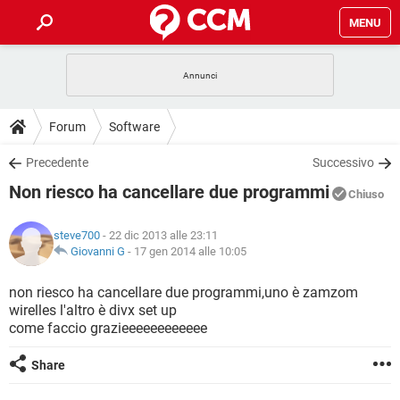
MENU
HOME
COVID-19
GAMING
GUIDE
Forum
Software
INTRATTENIMENTO
ANDROID
COVID-19
GAMING
DOWNLOAD
Precedente
Successivo
iOS
WINDOWS 10
INTRATTENIMENTO
ANDROID
Non riesco ha cancellare due programmi
INSTAGRAM
COVID-19
WHATSAPP
GAMING
Chiuso
FORUM
iOS
WINDOWS 10
TIKTOK
INTRATTENIMENTO
FACEBOOK
ANDROID
steve700
- 22 dic 2013 alle 23:11
INSTAGRAM
COVID-19
WHATSAPP
GAMING
GLOSSARIO
Giovanni G
-
17 gen 2014 alle 10:05
HARDWARE
iOS
WINDOWS 10
TIKTOK
INTRATTENIMENTO
FACEBOOK
ANDROID
INSTAGRAM
COVID-19
WHATSAPP
GAMING
non riesco ha cancellare due programmi,uno è zamzom
HARDWARE
iOS
WINDOWS 10
wirelles l'altro è divx set up
TIKTOK
INTRATTENIMENTO
FACEBOOK
ANDROID
come faccio grazieeeeeeeeeeee
INSTAGRAM
WHATSAPP
HARDWARE
iOS
WINDOWS 10
TIKTOK
FACEBOOK
Share
INSTAGRAM
WHATSAPP
HARDWARE