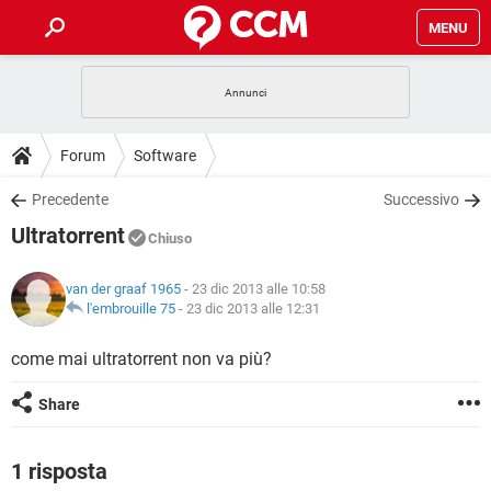
MENU
HOME
COVID-19
GAMING
GUIDE
Forum
Software
INTRATTENIMENTO
ANDROID
COVID-19
GAMING
DOWNLOAD
Precedente
Successivo
iOS
WINDOWS 10
INTRATTENIMENTO
ANDROID
Ultratorrent
INSTAGRAM
COVID-19
WHATSAPP
GAMING
Chiuso
FORUM
iOS
WINDOWS 10
TIKTOK
INTRATTENIMENTO
FACEBOOK
ANDROID
van der graaf 1965
- 23 dic 2013 alle 10:58
INSTAGRAM
COVID-19
WHATSAPP
GAMING
GLOSSARIO
l'embrouille 75
-
23 dic 2013 alle 12:31
HARDWARE
iOS
WINDOWS 10
TIKTOK
INTRATTENIMENTO
FACEBOOK
ANDROID
INSTAGRAM
COVID-19
WHATSAPP
GAMING
come mai ultratorrent non va più?
HARDWARE
iOS
WINDOWS 10
TIKTOK
INTRATTENIMENTO
FACEBOOK
ANDROID
Share
INSTAGRAM
WHATSAPP
HARDWARE
iOS
WINDOWS 10
TIKTOK
FACEBOOK
INSTAGRAM
WHATSAPP
1 risposta
HARDWARE