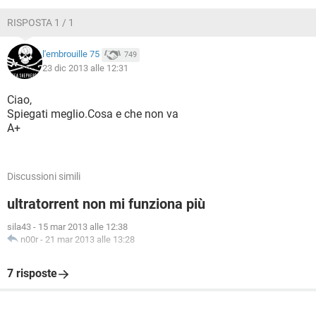
TIKTOK
FACEBOOK
RISPOSTA 1 / 1
HARDWARE
l'embrouille 75
749
23 dic 2013 alle 12:31
Ciao,
Spiegati meglio.Cosa e che non va
A+
Discussioni simili
ultratorrent non mi funziona più
sila43
-
15 mar 2013 alle 12:38
n00r
-
21 mar 2013 alle 13:28
7 risposte