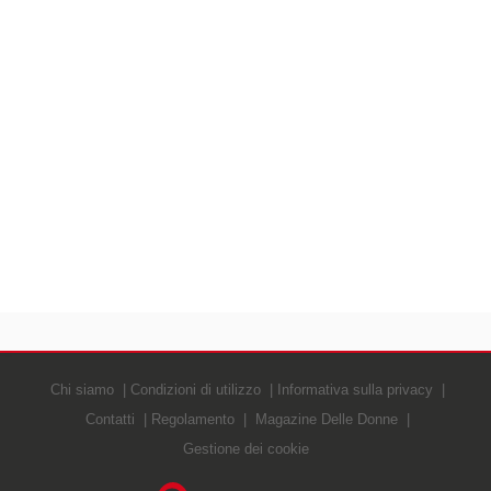
Chi siamo
Condizioni di utilizzo
Informativa sulla privacy
Contatti
Regolamento
Magazine Delle Donne
Gestione dei cookie