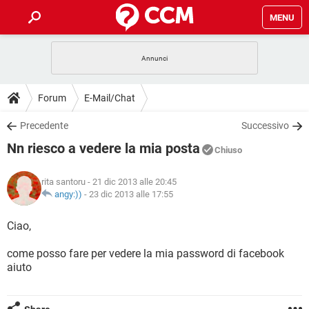
MENU
HOME
COVID-19
GAMING
GUIDE
Forum
E-Mail/Chat
INTRATTENIMENTO
ANDROID
COVID-19
GAMING
DOWNLOAD
Precedente
Successivo
iOS
WINDOWS 10
INTRATTENIMENTO
ANDROID
Nn riesco a vedere la mia posta
INSTAGRAM
COVID-19
WHATSAPP
GAMING
Chiuso
FORUM
iOS
WINDOWS 10
TIKTOK
INTRATTENIMENTO
FACEBOOK
ANDROID
rita santoru
- 21 dic 2013 alle 20:45
INSTAGRAM
COVID-19
WHATSAPP
GAMING
GLOSSARIO
angy:))
-
23 dic 2013 alle 17:55
HARDWARE
iOS
WINDOWS 10
TIKTOK
INTRATTENIMENTO
FACEBOOK
ANDROID
INSTAGRAM
COVID-19
WHATSAPP
GAMING
Ciao,
HARDWARE
iOS
WINDOWS 10
TIKTOK
INTRATTENIMENTO
FACEBOOK
ANDROID
come posso fare per vedere la mia password di facebook
INSTAGRAM
WHATSAPP
aiuto
HARDWARE
iOS
WINDOWS 10
TIKTOK
FACEBOOK
INSTAGRAM
WHATSAPP
HARDWARE