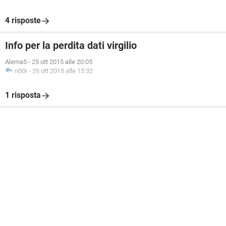
4 risposte
Info per la perdita dati virgilio
Alema5
-
25 ott 2015 alle 20:05
n00r
-
26 ott 2015 alle 15:32
1 risposta