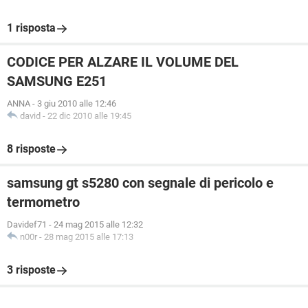
1 risposta
CODICE PER ALZARE IL VOLUME DEL
SAMSUNG E251
ANNA
-
3 giu 2010 alle 12:46
david
-
22 dic 2010 alle 19:45
8 risposte
samsung gt s5280 con segnale di pericolo e
termometro
Davidef71
-
24 mag 2015 alle 12:32
n00r
-
28 mag 2015 alle 17:13
3 risposte