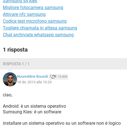
Samsung s4 kies
TIKTOK
FACEBOOK
Migliore fotocamera samsung
HARDWARE
Attivare nfc samsung
Codice test microfono samsung
Togliere chiamata in attesa samsung
Chat archiviate whatsapp samsung
1 risposta
RISPOSTA 1 / 1
Noureddine Bouzidi
15.404
18 dic 2013 alle 10:29
ciao,
Android: è un sistema operativo
Sumsung Kies: è un software
installare un sistema operativo su un software non è logico