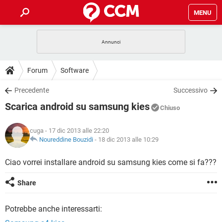
MENU
HOME
COVID-19
GAMING
GUIDE
Forum
Software
INTRATTENIMENTO
ANDROID
COVID-19
GAMING
DOWNLOAD
Precedente
Successivo
iOS
WINDOWS 10
INTRATTENIMENTO
ANDROID
Scarica android su samsung kies
INSTAGRAM
COVID-19
WHATSAPP
GAMING
Chiuso
FORUM
iOS
WINDOWS 10
TIKTOK
INTRATTENIMENTO
FACEBOOK
ANDROID
cuga
- 17 dic 2013 alle 22:20
INSTAGRAM
COVID-19
WHATSAPP
GAMING
GLOSSARIO
Noureddine Bouzidi
-
18 dic 2013 alle 10:29
HARDWARE
iOS
WINDOWS 10
TIKTOK
INTRATTENIMENTO
FACEBOOK
ANDROID
INSTAGRAM
COVID-19
WHATSAPP
GAMING
Ciao vorrei installare android su samsung kies come si fa???
HARDWARE
iOS
WINDOWS 10
TIKTOK
INTRATTENIMENTO
FACEBOOK
ANDROID
Share
INSTAGRAM
WHATSAPP
HARDWARE
iOS
WINDOWS 10
TIKTOK
FACEBOOK
Potrebbe anche interessarti:
INSTAGRAM
WHATSAPP
HARDWARE