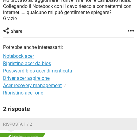
Ho provato ad aggiornare il driver ma non è cambiato nulla.
TIKTOK
FACEBOOK
Collegando il Notebock con il cavo riesco a connettermi con
internet......qualcuno mi può gentilmente spiegare?
HARDWARE
Grazie
Share
Potrebbe anche interessarti:
Notebock acer
Ripristino acer da bios
Password bios acer dimenticata
Driver acer aspire one
Acer recovery management
✓
Ripristino acer one
2 risposte
RISPOSTA 1 / 2