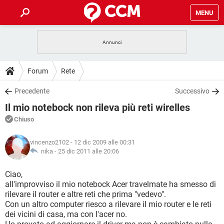
MENU
HOME
COVID-19
GAMING
GUIDE
Forum
Rete
INTRATTENIMENTO
ANDROID
COVID-19
GAMING
DOWNLOAD
Precedente
Successivo
iOS
WINDOWS 10
INTRATTENIMENTO
ANDROID
Il mio notebock non rileva più reti wirelles
INSTAGRAM
COVID-19
WHATSAPP
GAMING
FORUM
iOS
WINDOWS 10
Chiuso
TIKTOK
INTRATTENIMENTO
FACEBOOK
ANDROID
INSTAGRAM
COVID-19
WHATSAPP
GAMING
GLOSSARIO
HARDWARE
iOS
vincenzo2102
- 12 dic 2009 alle 00:31
WINDOWS 10
TIKTOK
INTRATTENIMENTO
FACEBOOK
ANDROID
nika -
25 dic 2011 alle 20:06
INSTAGRAM
COVID-19
WHATSAPP
GAMING
HARDWARE
iOS
WINDOWS 10
Ciao,
TIKTOK
INTRATTENIMENTO
FACEBOOK
ANDROID
all'improvviso il mio notebock Acer travelmate ha smesso di
INSTAGRAM
WHATSAPP
rilevare il router e altre reti che prima "vedevo".
HARDWARE
iOS
WINDOWS 10
TIKTOK
FACEBOOK
Con un altro computer riesco a rilevare il mio router e le reti
INSTAGRAM
WHATSAPP
dei vicini di casa, ma con l'acer no.
HARDWARE