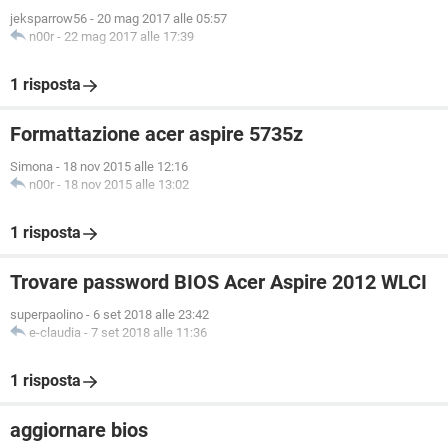
jeksparrow56
-
20 mag 2017 alle 05:57
n00r
-
22 mag 2017 alle 17:39
1 risposta
Formattazione acer aspire 5735z
Simona
-
18 nov 2015 alle 12:16
n00r
-
18 nov 2015 alle 13:02
1 risposta
Trovare password BIOS Acer Aspire 2012 WLCI
superpaolino
-
6 set 2018 alle 23:42
e-claudia
-
7 set 2018 alle 11:36
1 risposta
aggiornare bios