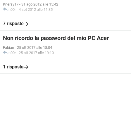
Knersy17
-
31 ago 2012 alle 15:42
n00r
-
4 set 2012 alle 11:35
7 risposte
Non ricordo la password del mio PC Acer
Fabian
-
25 ott 2017 alle 18:04
n00r
-
25 ott 2017 alle 19:10
1 risposta