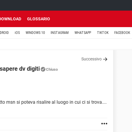
DOWNLOAD
GLOSSARIO
DROID
iOS
WINDOWS 10
INSTAGRAM
WHATSAPP
TIKTOK
FACEBOOK
Successivo
sapere dv digiti
Chiuso
o msn si poteva risalire al luogo in cui ci si trova....