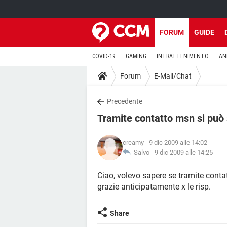
FORUM
GUIDE
COVID-19
GAMING
INTRATTENIMENTO
AN
Forum
E-Mail/Chat
Precedente
Tramite contatto msn si può 
creamy
- 9 dic 2009 alle 14:02
Salvo -
9 dic 2009 alle 14:25
Ciao, volevo sapere se tramite contatt
grazie anticipatamente x le risp.
Share