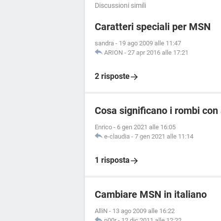
Discussioni simili
Caratteri speciali per MSN
sandra
-
19 ago 2009 alle 11:47
ARION
-
27 apr 2016 alle 17:21
2 risposte
Cosa significano i rombi con a
Enrico
-
6 gen 2021 alle 16:05
e-claudia
-
7 gen 2021 alle 11:14
1 risposta
Cambiare MSN in italiano
AlliN
-
13 ago 2009 alle 16:22
n00r
-
12 dic 2011 alle 12:22