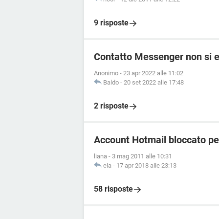
9 risposte
Contatto Messenger non si e
Anonimo
-
23 apr 2022 alle 11:02
Baldo
-
20 set 2022 alle 17:48
2 risposte
Account Hotmail bloccato pe
liana
-
3 mag 2011 alle 10:31
ela
-
17 apr 2018 alle 23:13
58 risposte