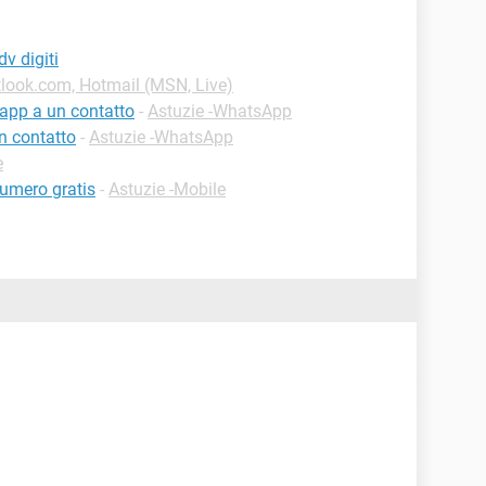
v digiti
tlook.com, Hotmail (MSN, Live)
app a un contatto
-
Astuzie -WhatsApp
n contatto
-
Astuzie -WhatsApp
e
numero gratis
-
Astuzie -Mobile