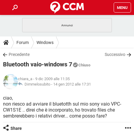
MENU
HOME
COVID-19
GAMING
GUIDE
Forum
Windows
INTRATTENIMENTO
ANDROID
COVID-19
GAMING
DOWNLOAD
Precedente
Successivo
iOS
WINDOWS 10
INTRATTENIMENTO
ANDROID
Bluetooth vaio-windows 7
INSTAGRAM
COVID-19
WHATSAPP
GAMING
Chiuso
FORUM
iOS
WINDOWS 10
TIKTOK
INTRATTENIMENTO
FACEBOOK
ANDROID
chiara_a
- 9 dic 2009 alle 11:35
INSTAGRAM
COVID-19
WHATSAPP
GAMING
GLOSSARIO
Dimmelosubito -
14 gen 2012 alle 17:31
HARDWARE
iOS
WINDOWS 10
TIKTOK
INTRATTENIMENTO
FACEBOOK
ANDROID
INSTAGRAM
COVID-19
WHATSAPP
GAMING
ciao,
HARDWARE
iOS
WINDOWS 10
non riesco ad avviare il bluetotth sul mio sony vaio VPC-
TIKTOK
INTRATTENIMENTO
FACEBOOK
ANDROID
CW1S1E .. direi che è incorporato, ho trovato files che
INSTAGRAM
WHATSAPP
sembrerebbero i relativi driver... come posso fare?
HARDWARE
iOS
WINDOWS 10
TIKTOK
FACEBOOK
INSTAGRAM
WHATSAPP
Share
HARDWARE