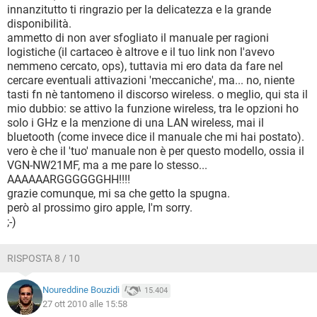
innanzitutto ti ringrazio per la delicatezza e la grande
disponibilità.
ammetto di non aver sfogliato il manuale per ragioni
logistiche (il cartaceo è altrove e il tuo link non l'avevo
nemmeno cercato, ops), tuttavia mi ero data da fare nel
cercare eventuali attivazioni 'meccaniche', ma... no, niente
tasti fn nè tantomeno il discorso wireless. o meglio, qui sta il
mio dubbio: se attivo la funzione wireless, tra le opzioni ho
solo i GHz e la menzione di una LAN wireless, mai il
bluetooth (come invece dice il manuale che mi hai postato).
vero è che il 'tuo' manuale non è per questo modello, ossia il
VGN-NW21MF, ma a me pare lo stesso...
AAAAAARGGGGGGHH!!!!
grazie comunque, mi sa che getto la spugna.
però al prossimo giro apple, I'm sorry.
;-)
RISPOSTA 8 / 10
Noureddine Bouzidi
15.404
27 ott 2010 alle 15:58