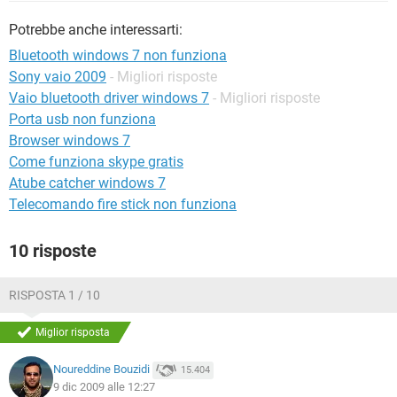
TIKTOK
FACEBOOK
Potrebbe anche interessarti:
HARDWARE
Bluetooth windows 7 non funziona
Sony vaio 2009
- Migliori risposte
Vaio bluetooth driver windows 7
- Migliori risposte
Porta usb non funziona
Browser windows 7
Come funziona skype gratis
Atube catcher windows 7
Telecomando fire stick non funziona
10 risposte
RISPOSTA 1 / 10
Miglior risposta
Noureddine Bouzidi
15.404
9 dic 2009 alle 12:27