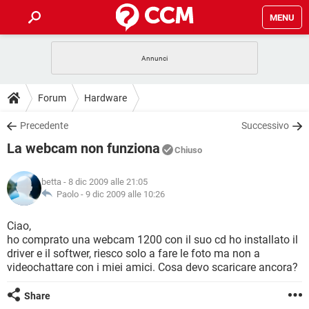
MENU
HOME
COVID-19
GAMING
GUIDE
Forum
Hardware
INTRATTENIMENTO
ANDROID
COVID-19
GAMING
DOWNLOAD
Precedente
Successivo
iOS
WINDOWS 10
INTRATTENIMENTO
ANDROID
La webcam non funziona
INSTAGRAM
COVID-19
WHATSAPP
GAMING
Chiuso
FORUM
iOS
WINDOWS 10
TIKTOK
INTRATTENIMENTO
FACEBOOK
ANDROID
betta
- 8 dic 2009 alle 21:05
INSTAGRAM
COVID-19
WHATSAPP
GAMING
GLOSSARIO
Paolo -
9 dic 2009 alle 10:26
HARDWARE
iOS
WINDOWS 10
TIKTOK
INTRATTENIMENTO
FACEBOOK
ANDROID
INSTAGRAM
COVID-19
WHATSAPP
GAMING
Ciao,
HARDWARE
iOS
WINDOWS 10
ho comprato una webcam 1200 con il suo cd ho installato il
TIKTOK
INTRATTENIMENTO
FACEBOOK
ANDROID
driver e il softwer, riesco solo a fare le foto ma non a
INSTAGRAM
WHATSAPP
videochattare con i miei amici. Cosa devo scaricare ancora?
HARDWARE
iOS
WINDOWS 10
TIKTOK
FACEBOOK
INSTAGRAM
WHATSAPP
Share
HARDWARE