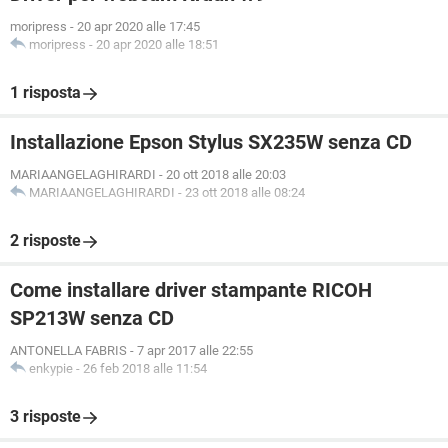
moripress
-
20 apr 2020 alle 17:45
moripress
-
20 apr 2020 alle 18:51
1 risposta
Installazione Epson Stylus SX235W senza CD
MARIAANGELAGHIRARDI
-
20 ott 2018 alle 20:03
MARIAANGELAGHIRARDI
-
23 ott 2018 alle 08:24
2 risposte
Come installare driver stampante RICOH
SP213W senza CD
ANTONELLA FABRIS
-
7 apr 2017 alle 22:55
enkypie
-
26 feb 2018 alle 11:54
3 risposte