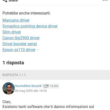
Share
TIKTOK
FACEBOOK
HARDWARE
Potrebbe anche interessarti:
Mancano driver
Synaptics pointing device driver
Slim driver
Canon lbp2900 driver
Driver booster serial
Epson sx110 driver
✓
1 risposta
RISPOSTA 1 / 1
Noureddine Bouzidi
15.404
28 mag 2009 alle 18:54
Ciao,
Esistono tanti software che ti danno informazioni sul