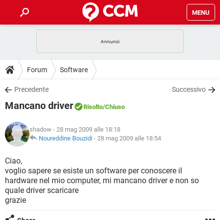
MENU
HOME
COVID-19
GAMING
GUIDE
Forum
Software
INTRATTENIMENTO
ANDROID
COVID-19
GAMING
DOWNLOAD
Precedente
Successivo
iOS
WINDOWS 10
INTRATTENIMENTO
ANDROID
Mancano driver
INSTAGRAM
COVID-19
WHATSAPP
GAMING
Risolto
/Chiuso
FORUM
iOS
WINDOWS 10
TIKTOK
INTRATTENIMENTO
FACEBOOK
ANDROID
shadow
- 28 mag 2009 alle 18:18
INSTAGRAM
COVID-19
WHATSAPP
GAMING
GLOSSARIO
Noureddine Bouzidi
-
28 mag 2009 alle 18:54
HARDWARE
iOS
WINDOWS 10
TIKTOK
INTRATTENIMENTO
FACEBOOK
ANDROID
INSTAGRAM
COVID-19
WHATSAPP
GAMING
Ciao,
HARDWARE
iOS
WINDOWS 10
voglio sapere se esiste un software per conoscere il
TIKTOK
INTRATTENIMENTO
FACEBOOK
ANDROID
hardware nel mio computer, mi mancano driver e non so
INSTAGRAM
WHATSAPP
quale driver scaricare
HARDWARE
iOS
WINDOWS 10
TIKTOK
FACEBOOK
grazie
INSTAGRAM
WHATSAPP
HARDWARE