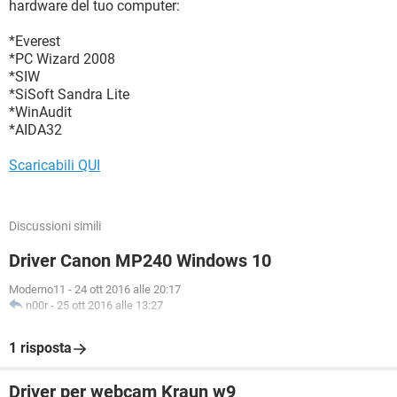
hardware del tuo computer:
*Everest
*PC Wizard 2008
*SIW
*SiSoft Sandra Lite
*WinAudit
*AIDA32
Scaricabili QUI
Discussioni simili
Driver Canon MP240 Windows 10
Moderno11
-
24 ott 2016 alle 20:17
n00r
-
25 ott 2016 alle 13:27
1 risposta
Driver per webcam Kraun w9