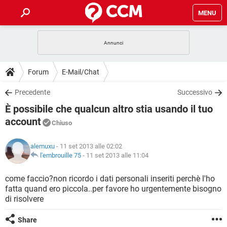
MENU
HOME
COVID-19
GAMING
GUIDE
Forum
E-Mail/Chat
INTRATTENIMENTO
ANDROID
COVID-19
GAMING
DOWNLOAD
Precedente
Successivo
iOS
WINDOWS 10
INTRATTENIMENTO
ANDROID
È possibile che qualcun altro stia usando il tuo
INSTAGRAM
COVID-19
WHATSAPP
GAMING
FORUM
iOS
WINDOWS 10
account
Chiuso
TIKTOK
INTRATTENIMENTO
FACEBOOK
ANDROID
INSTAGRAM
COVID-19
WHATSAPP
GAMING
GLOSSARIO
HARDWARE
iOS
WINDOWS 10
alemuxu
- 11 set 2013 alle 02:02
TIKTOK
INTRATTENIMENTO
FACEBOOK
ANDROID
l'embrouille 75
-
11 set 2013 alle 11:04
INSTAGRAM
COVID-19
WHATSAPP
GAMING
HARDWARE
iOS
WINDOWS 10
come faccio?non ricordo i dati personali inseriti perchè l'ho
TIKTOK
INTRATTENIMENTO
FACEBOOK
ANDROID
INSTAGRAM
WHATSAPP
fatta quand ero piccola..per favore ho urgentemente bisogno
HARDWARE
iOS
WINDOWS 10
di risolvere
TIKTOK
FACEBOOK
INSTAGRAM
WHATSAPP
Share
HARDWARE