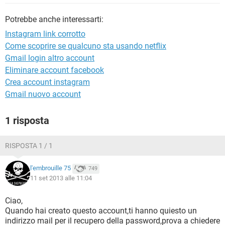
TIKTOK
FACEBOOK
Potrebbe anche interessarti:
HARDWARE
Instagram link corrotto
Come scoprire se qualcuno sta usando netflix
Gmail login altro account
Eliminare account facebook
Crea account instagram
Gmail nuovo account
1 risposta
RISPOSTA 1 / 1
l'embrouille 75
749
11 set 2013 alle 11:04
Ciao,
Quando hai creato questo account,ti hanno quiesto un
indirizzo mail per il recupero della password,prova a chiedere