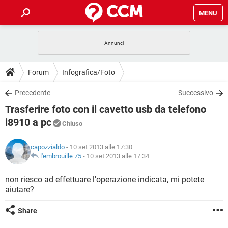
MENU
HOME
COVID-19
GAMING
GUIDE
Forum
Infografica/Foto
INTRATTENIMENTO
ANDROID
COVID-19
GAMING
DOWNLOAD
Precedente
Successivo
iOS
WINDOWS 10
INTRATTENIMENTO
ANDROID
Trasferire foto con il cavetto usb da telefono
INSTAGRAM
COVID-19
WHATSAPP
GAMING
FORUM
iOS
WINDOWS 10
i8910 a pc
Chiuso
TIKTOK
INTRATTENIMENTO
FACEBOOK
ANDROID
INSTAGRAM
COVID-19
WHATSAPP
GAMING
GLOSSARIO
HARDWARE
iOS
WINDOWS 10
capozzialdo
- 10 set 2013 alle 17:30
TIKTOK
INTRATTENIMENTO
FACEBOOK
ANDROID
l'embrouille 75
-
10 set 2013 alle 17:34
INSTAGRAM
COVID-19
WHATSAPP
GAMING
HARDWARE
iOS
WINDOWS 10
non riesco ad effettuare l'operazione indicata, mi potete
TIKTOK
INTRATTENIMENTO
FACEBOOK
ANDROID
INSTAGRAM
WHATSAPP
aiutare?
HARDWARE
iOS
WINDOWS 10
TIKTOK
FACEBOOK
Share
INSTAGRAM
WHATSAPP
HARDWARE