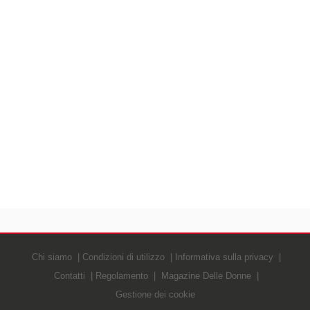
Chi siamo
Condizioni di utilizzo
Informativa sulla privacy
Contatti
Regolamento
Magazine Delle Donne
Gestione dei cookie