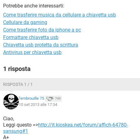
TIKTOK
FACEBOOK
Potrebbe anche interessarti:
HARDWARE
Come trasferire musica da cellulare a chiavetta usb
Cellulare da gaming
Come trasferire foto da iphone a pc
Formattare chiavetta usb
Chiavetta usb protetta da scrittura
Antivirus per chiavetta usb
1 risposta
RISPOSTA 1 / 1
l'embrouille 75
749
10 set 2013 alle 17:34
Ciao,
Leggi questo =>
http://it.kioskea.net/forum/affich-64780-
sansung#1
A+