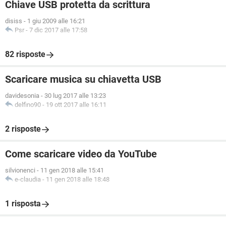
Chiave USB protetta da scrittura
disiss
-
1 giu 2009 alle 16:21
Psr
-
7 dic 2017 alle 17:58
82 risposte
Scaricare musica su chiavetta USB
davidesonia
-
30 lug 2017 alle 13:23
delfino90
-
19 ott 2017 alle 16:11
2 risposte
Come scaricare video da YouTube
silvionenci
-
11 gen 2018 alle 15:41
e-claudia
-
11 gen 2018 alle 18:48
1 risposta