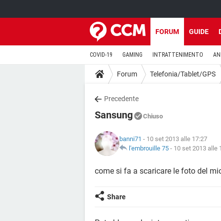
FORUM
GUIDE
COVID-19
GAMING
INTRATTENIMENTO
AN
Forum
Telefonia/Tablet/GPS
Precedente
Sansung
Chiuso
banni71
- 10 set 2013 alle 17:27
l'embrouille 75
-
10 set 2013 alle 
come si fa a scaricare le foto del
Share