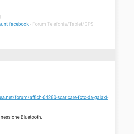
l
aunt facebook
-
Forum Telefonia/Tablet/GPS
skea.net/forum/affich-64280-scaricare-foto-da-galaxi-
nnessione Bluetooth,