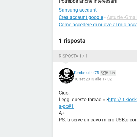
Potrebbe anche interessarti:
Sansung accaunt
Crea accaunt google
-
Astuzie -Gmai
Come accedere di nuovo al mio acc
1 risposta
RISPOSTA 1 / 1
l'embrouille 75
749
10 set 2013 alle 17:32
Ciao,
Leggi questo thread =>
http://it.kio
a-pc#1
A+
PS: ti serve un cavo micro USB,o co