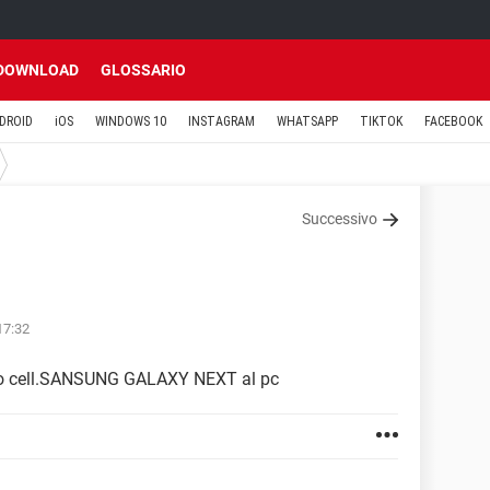
DOWNLOAD
GLOSSARIO
DROID
iOS
WINDOWS 10
INSTAGRAM
WHATSAPP
TIKTOK
FACEBOOK
Successivo
17:32
 mio cell.SANSUNG GALAXY NEXT al pc