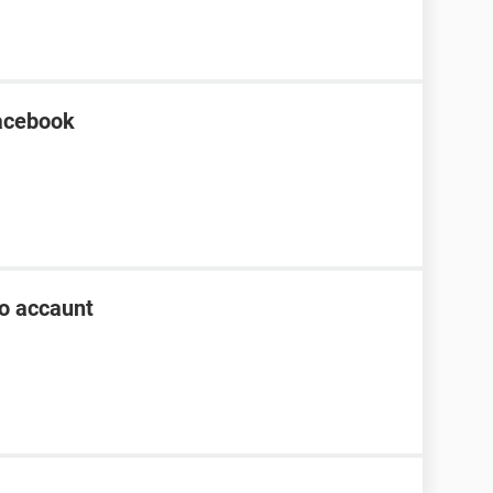
facebook
io accaunt