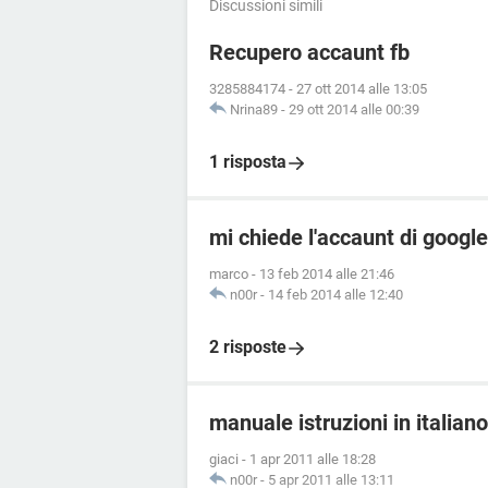
Discussioni simili
Recupero accaunt fb
3285884174
-
27 ott 2014 alle 13:05
Nrina89
-
29 ott 2014 alle 00:39
1 risposta
mi chiede l'accaunt di google
marco
-
13 feb 2014 alle 21:46
n00r
-
14 feb 2014 alle 12:40
2 risposte
manuale istruzioni in italia
giaci
-
1 apr 2011 alle 18:28
n00r
-
5 apr 2011 alle 13:11