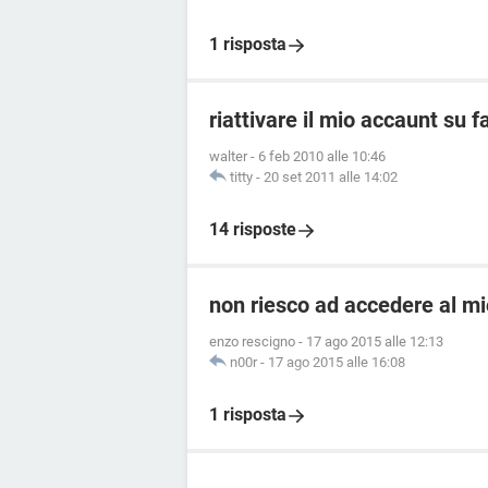
1 risposta
riattivare il mio accaunt su 
walter
-
6 feb 2010 alle 10:46
titty
-
20 set 2011 alle 14:02
14 risposte
non riesco ad accedere al m
enzo rescigno
-
17 ago 2015 alle 12:13
n00r
-
17 ago 2015 alle 16:08
1 risposta