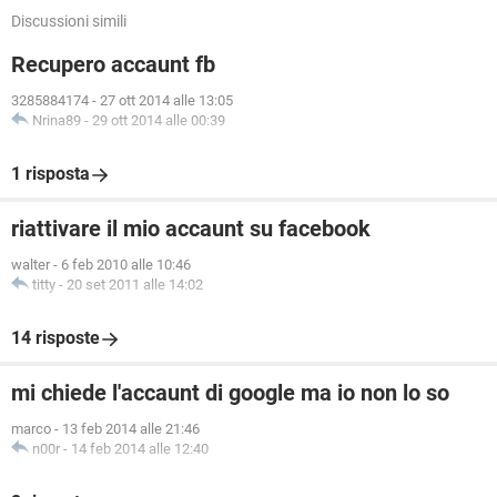
Discussioni simili
Recupero accaunt fb
3285884174
-
27 ott 2014 alle 13:05
Nrina89
-
29 ott 2014 alle 00:39
1 risposta
riattivare il mio accaunt su facebook
walter
-
6 feb 2010 alle 10:46
titty
-
20 set 2011 alle 14:02
14 risposte
mi chiede l'accaunt di google ma io non lo so
marco
-
13 feb 2014 alle 21:46
n00r
-
14 feb 2014 alle 12:40