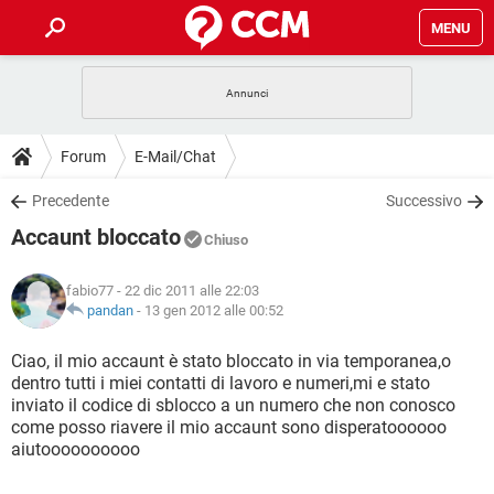
MENU
HOME
COVID-19
GAMING
GUIDE
Forum
E-Mail/Chat
INTRATTENIMENTO
ANDROID
COVID-19
GAMING
DOWNLOAD
Precedente
Successivo
iOS
WINDOWS 10
INTRATTENIMENTO
ANDROID
Accaunt bloccato
INSTAGRAM
COVID-19
WHATSAPP
GAMING
Chiuso
FORUM
iOS
WINDOWS 10
TIKTOK
INTRATTENIMENTO
FACEBOOK
ANDROID
fabio77
- 22 dic 2011 alle 22:03
INSTAGRAM
COVID-19
WHATSAPP
GAMING
GLOSSARIO
pandan
-
13 gen 2012 alle 00:52
HARDWARE
iOS
WINDOWS 10
TIKTOK
INTRATTENIMENTO
FACEBOOK
ANDROID
INSTAGRAM
COVID-19
WHATSAPP
GAMING
Ciao, il mio accaunt è stato bloccato in via temporanea,o
HARDWARE
iOS
WINDOWS 10
dentro tutti i miei contatti di lavoro e numeri,mi e stato
TIKTOK
INTRATTENIMENTO
FACEBOOK
ANDROID
inviato il codice di sblocco a un numero che non conosco
INSTAGRAM
WHATSAPP
come posso riavere il mio accaunt sono disperatoooooo
HARDWARE
iOS
WINDOWS 10
TIKTOK
FACEBOOK
aiutoooooooooo
INSTAGRAM
WHATSAPP
HARDWARE