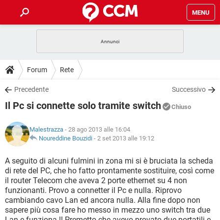
MENU
HOME
COVID-19
GAMING
GUIDE
Forum
Rete
INTRATTENIMENTO
ANDROID
COVID-19
GAMING
DOWNLOAD
Precedente
Successivo
iOS
WINDOWS 10
INTRATTENIMENTO
ANDROID
Il Pc si connette solo tramite switch
INSTAGRAM
COVID-19
WHATSAPP
GAMING
Chiuso
FORUM
iOS
WINDOWS 10
TIKTOK
INTRATTENIMENTO
FACEBOOK
ANDROID
Malestrazza
- 28 ago 2013 alle 16:04
INSTAGRAM
COVID-19
WHATSAPP
GAMING
GLOSSARIO
Noureddine Bouzidi
-
2 set 2013 alle 19:12
HARDWARE
iOS
WINDOWS 10
TIKTOK
INTRATTENIMENTO
FACEBOOK
ANDROID
INSTAGRAM
COVID-19
WHATSAPP
GAMING
A seguito di alcuni fulmini in zona mi si è bruciata la scheda
HARDWARE
iOS
WINDOWS 10
di rete del PC, che ho fatto prontamente sostituire, così come
TIKTOK
INTRATTENIMENTO
FACEBOOK
ANDROID
il router Telecom che aveva 2 porte ethernet su 4 non
INSTAGRAM
WHATSAPP
funzionanti. Provo a connetter il Pc e nulla. Riprovo
HARDWARE
iOS
WINDOWS 10
TIKTOK
FACEBOOK
cambiando cavo Lan ed ancora nulla. Alla fine dopo non
INSTAGRAM
WHATSAPP
sapere più cosa fare ho messo in mezzo uno switch tra due
HARDWARE
Lan e funziona !! Premetto che avevo provato due portatili e