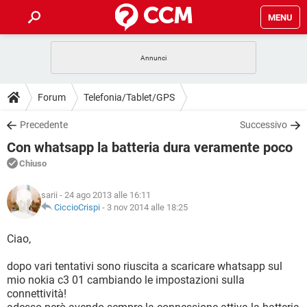
MENU
HOME
COVID-19
GAMING
GUIDE
Forum
Telefonia/Tablet/GPS
INTRATTENIMENTO
ANDROID
COVID-19
GAMING
DOWNLOAD
Precedente
Successivo
iOS
WINDOWS 10
INTRATTENIMENTO
ANDROID
Con whatsapp la batteria dura veramente poco
INSTAGRAM
COVID-19
WHATSAPP
GAMING
FORUM
iOS
WINDOWS 10
Chiuso
TIKTOK
INTRATTENIMENTO
FACEBOOK
ANDROID
INSTAGRAM
COVID-19
WHATSAPP
GAMING
GLOSSARIO
HARDWARE
iOS
sarii
- 24 ago 2013 alle 16:11
WINDOWS 10
TIKTOK
INTRATTENIMENTO
FACEBOOK
ANDROID
CiccioCrispi
-
3 nov 2014 alle 18:25
INSTAGRAM
COVID-19
WHATSAPP
GAMING
HARDWARE
iOS
WINDOWS 10
Ciao,
TIKTOK
INTRATTENIMENTO
FACEBOOK
ANDROID
INSTAGRAM
WHATSAPP
dopo vari tentativi sono riuscita a scaricare whatsapp sul
HARDWARE
iOS
WINDOWS 10
TIKTOK
FACEBOOK
mio nokia c3 01 cambiando le impostazioni sulla
INSTAGRAM
WHATSAPP
connettività!
HARDWARE