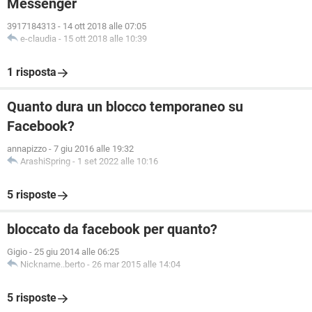
Messenger
3917184313
-
14 ott 2018 alle 07:05
e-claudia
-
15 ott 2018 alle 10:39
1 risposta
Quanto dura un blocco temporaneo su
Facebook?
annapizzo
-
7 giu 2016 alle 19:32
ArashiSpring
-
1 set 2022 alle 10:16
5 risposte
bloccato da facebook per quanto?
Gigio
-
25 giu 2014 alle 06:25
Nickname..berto
-
26 mar 2015 alle 14:04
5 risposte