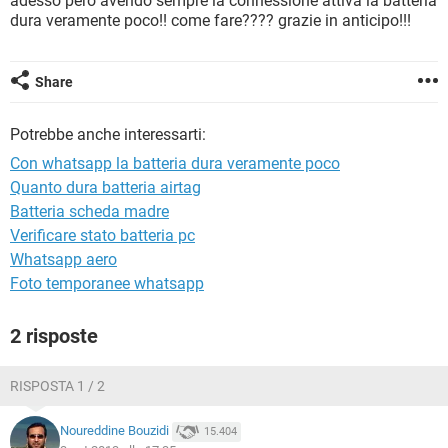
adesso però avendo sempre la connessione attiva la batteria
TIKTOK
FACEBOOK
dura veramente poco!! come fare???? grazie in anticipo!!!
HARDWARE
Share
Potrebbe anche interessarti:
Con whatsapp la batteria dura veramente poco
Quanto dura batteria airtag
Batteria scheda madre
Verificare stato batteria pc
Whatsapp aero
Foto temporanee whatsapp
2 risposte
RISPOSTA 1 / 2
Noureddine Bouzidi
15.404