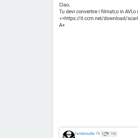
Ciao,
Tu devi convertire i filmati,o in AVI,
=>https://it.ccm.net/download/scari
A+
l'embrouille 75
749