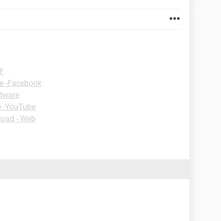
DF
ie -Facebook
ftware
e -YouTube
oad - Web