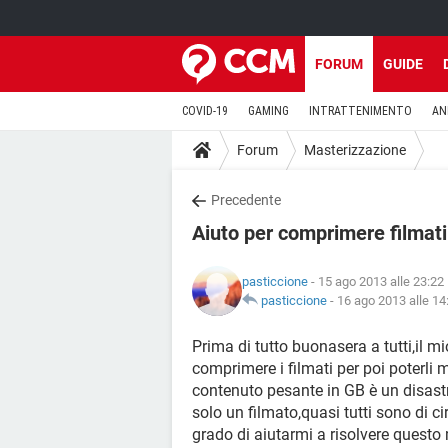
FORUM
GUIDE
COVID-19
GAMING
INTRATTENIMENTO
AN
Forum
Masterizzazione
Precedente
Aiuto per comprimere filmati
pasticcione
- 15 ago 2013 alle 23:22
pasticcione
-
16 ago 2013 alle 14
Prima di tutto buonasera a tutti,il m
comprimere i filmati per poi poterli 
contenuto pesante in GB è un disas
solo un filmato,quasi tutti sono di c
grado di aiutarmi a risolvere quest