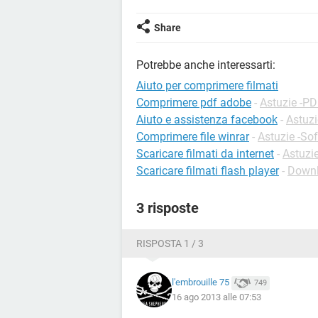
Share
Potrebbe anche interessarti:
Aiuto per comprimere filmati
Comprimere pdf adobe
-
Astuzie -P
Aiuto e assistenza facebook
-
Astuz
Comprimere file winrar
-
Astuzie -So
Scaricare filmati da internet
-
Astuzi
Scaricare filmati flash player
-
Downl
3 risposte
RISPOSTA 1 / 3
l'embrouille 75
749
16 ago 2013 alle 07:53