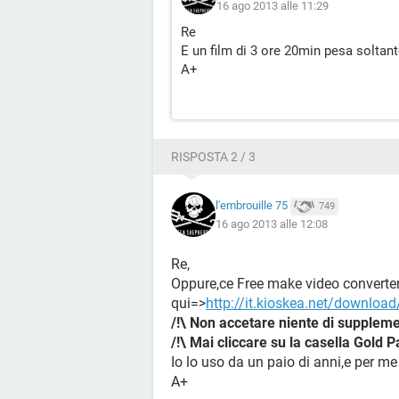
16 ago 2013 alle 11:29
Re
E un film di 3 ore 20min pesa soltan
A+
RISPOSTA 2 / 3
l'embrouille 75
749
16 ago 2013 alle 12:08
Re,
Oppure,ce Free make video converter
qui=>
http://it.kioskea.net/download
/!\ Non accetare niente di suppleme
/!\ Mai cliccare su la casella Gold P
Io lo uso da un paio di anni,e per me 
A+