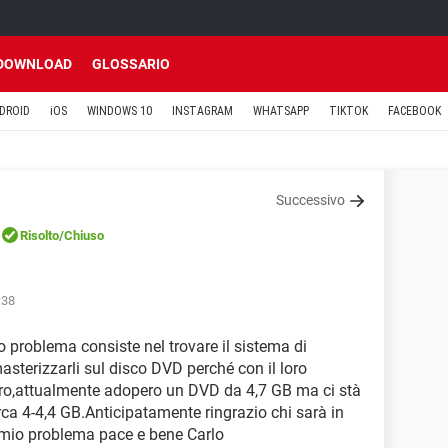
DOWNLOAD
GLOSSARIO
DROID
iOS
WINDOWS 10
INSTAGRAM
WHATSAPP
TIKTOK
FACEBOOK
Successivo
Risolto
/Chiuso
:38
io problema consiste nel trovare il sistema di
masterizzarli sul disco DVD perché con il loro
tro,attualmente adopero un DVD da 4,7 GB ma ci stà
irca 4-4,4 GB.Anticipatamente ringrazio chi sarà in
o mio problema pace e bene Carlo