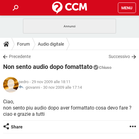
MENU
HOME
COVID-19
GAMING
GUIDE
Forum
Audio digitale
INTRATTENIMENTO
ANDROID
COVID-19
GAMING
DOWNLOAD
Precedente
Successivo
iOS
WINDOWS 10
INTRATTENIMENTO
ANDROID
Non sento audio dopo fomattato
INSTAGRAM
COVID-19
WHATSAPP
GAMING
Chiuso
FORUM
iOS
WINDOWS 10
TIKTOK
INTRATTENIMENTO
FACEBOOK
ANDROID
pedro
- 29 nov 2009 alle 18:11
INSTAGRAM
COVID-19
WHATSAPP
GAMING
GLOSSARIO
giovanni -
30 nov 2009 alle 17:14
HARDWARE
iOS
WINDOWS 10
TIKTOK
INTRATTENIMENTO
FACEBOOK
ANDROID
INSTAGRAM
COVID-19
WHATSAPP
GAMING
Ciao,
HARDWARE
iOS
WINDOWS 10
non sento piu audio dopo aver formattato cosa devo fare ?
TIKTOK
INTRATTENIMENTO
FACEBOOK
ANDROID
ciao e grazie a tutti
INSTAGRAM
WHATSAPP
HARDWARE
iOS
WINDOWS 10
TIKTOK
FACEBOOK
Share
INSTAGRAM
WHATSAPP
HARDWARE