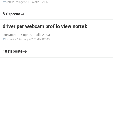
n00r
-
20 gen 2014 alle 12:05
3 risposte
driver per webcam profilo view nortek
lennynero
-
16 apr 2011 alle 21:03
mark
-
19 mag 2012 alle 02:45
18 risposte