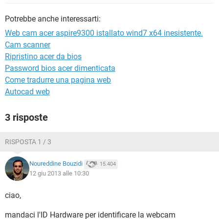
TIKTOK
FACEBOOK
Potrebbe anche interessarti:
HARDWARE
Web cam acer aspire9300 istallato wind7 x64 inesistente.
Cam scanner
Ripristino acer da bios
Password bios acer dimenticata
Come tradurre una pagina web
Autocad web
3 risposte
RISPOSTA 1 / 3
Noureddine Bouzidi
15.404
12 giu 2013 alle 10:30
ciao,
mandaci l'ID Hardware per identificare la webcam