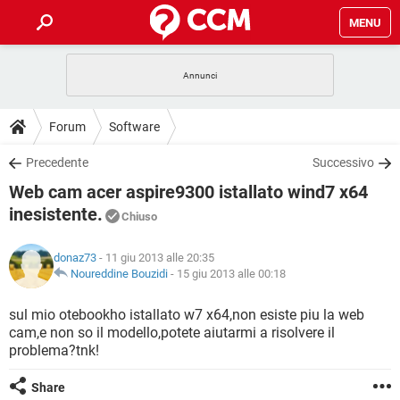
MENU
HOME
COVID-19
GAMING
GUIDE
Forum
Software
INTRATTENIMENTO
ANDROID
COVID-19
GAMING
DOWNLOAD
Precedente
Successivo
iOS
WINDOWS 10
INTRATTENIMENTO
ANDROID
Web cam acer aspire9300 istallato wind7 x64
INSTAGRAM
COVID-19
WHATSAPP
GAMING
FORUM
iOS
WINDOWS 10
inesistente.
Chiuso
TIKTOK
INTRATTENIMENTO
FACEBOOK
ANDROID
INSTAGRAM
COVID-19
WHATSAPP
GAMING
GLOSSARIO
HARDWARE
iOS
WINDOWS 10
donaz73
- 11 giu 2013 alle 20:35
TIKTOK
INTRATTENIMENTO
FACEBOOK
ANDROID
Noureddine Bouzidi
-
15 giu 2013 alle 00:18
INSTAGRAM
COVID-19
WHATSAPP
GAMING
HARDWARE
iOS
WINDOWS 10
sul mio otebookho istallato w7 x64,non esiste piu la web
TIKTOK
INTRATTENIMENTO
FACEBOOK
ANDROID
INSTAGRAM
WHATSAPP
cam,e non so il modello,potete aiutarmi a risolvere il
HARDWARE
iOS
WINDOWS 10
problema?tnk!
TIKTOK
FACEBOOK
INSTAGRAM
WHATSAPP
Share
HARDWARE