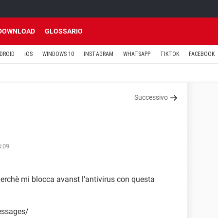
DOWNLOAD
GLOSSARIO
DROID
iOS
WINDOWS 10
INSTAGRAM
WHATSAPP
TIKTOK
FACEBOOK
Successivo
4:09
perchè mi blocca avanst l'antivirus con questa
essages/