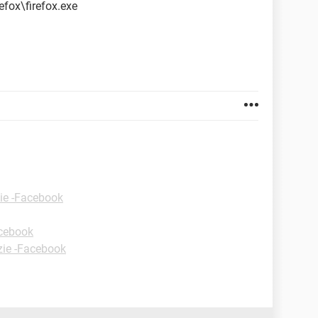
fox\firefox.exe
ie -Facebook
acebook
zie -Facebook