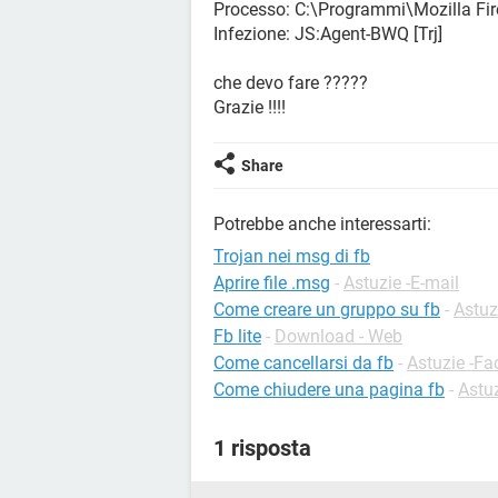
Processo: C:\Programmi\Mozilla Fire
Infezione: JS:Agent-BWQ [Trj]
che devo fare ?????
Grazie !!!!
Share
Potrebbe anche interessarti:
Trojan nei msg di fb
Aprire file .msg
-
Astuzie -E-mail
Come creare un gruppo su fb
-
Astuz
Fb lite
-
Download - Web
Come cancellarsi da fb
-
Astuzie -F
Come chiudere una pagina fb
-
Astu
1 risposta