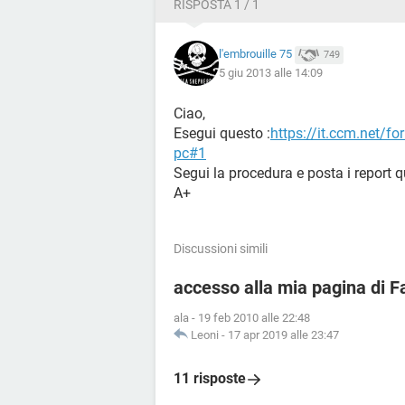
RISPOSTA 1 / 1
l'embrouille 75
749
5 giu 2013 alle 14:09
Ciao,
Esegui questo :
https://it.ccm.net/fo
pc#1
Segui la procedura e posta i report q
A+
Discussioni simili
accesso alla mia pagina di 
ala
-
19 feb 2010 alle 22:48
Leoni
-
17 apr 2019 alle 23:47
11 risposte