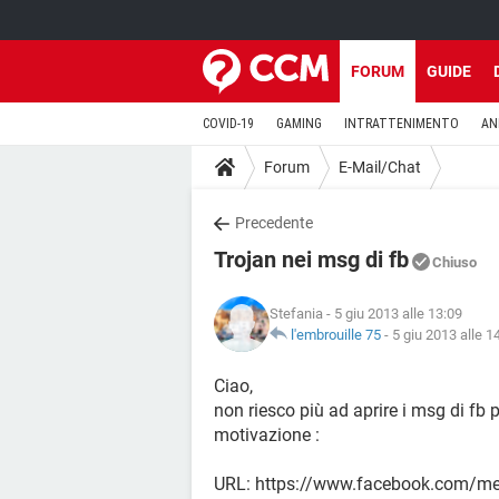
FORUM
GUIDE
COVID-19
GAMING
INTRATTENIMENTO
AN
Forum
E-Mail/Chat
Precedente
Trojan nei msg di fb
Chiuso
Stefania
- 5 giu 2013 alle 13:09
l'embrouille 75
-
5 giu 2013 alle 1
Ciao,
non riesco più ad aprire i msg di fb 
motivazione :
URL: https://www.facebook.com/m