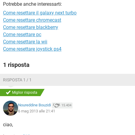
TIKTOK
FACEBOOK
Potrebbe anche interessarti:
Come resettare il galaxy next turbo
HARDWARE
Come resettare chromecast
Come resettare blackberry
Come resettare pc
Come resettare la wii
Come resettare joystick ps4
1 risposta
RISPOSTA 1 / 1
Miglior risposta
Noureddine Bouzidi
15.404
6 mag 2013 alle 21:41
ciao,