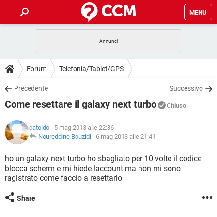
MENU
HOME
COVID-19
GAMING
GUIDE
Forum
Telefonia/Tablet/GPS
INTRATTENIMENTO
ANDROID
COVID-19
GAMING
DOWNLOAD
Precedente
Successivo
iOS
WINDOWS 10
INTRATTENIMENTO
ANDROID
Come resettare il galaxy next turbo
INSTAGRAM
COVID-19
WHATSAPP
GAMING
Chiuso
FORUM
iOS
WINDOWS 10
TIKTOK
INTRATTENIMENTO
FACEBOOK
ANDROID
catoldo
- 5 mag 2013 alle 22:36
INSTAGRAM
COVID-19
WHATSAPP
GAMING
GLOSSARIO
Noureddine Bouzidi
-
6 mag 2013 alle 21:41
HARDWARE
iOS
WINDOWS 10
TIKTOK
INTRATTENIMENTO
FACEBOOK
ANDROID
INSTAGRAM
COVID-19
WHATSAPP
GAMING
ho un galaxy next turbo ho sbagliato per 10 volte il codice
HARDWARE
iOS
WINDOWS 10
blocca scherm e mi hiede laccount ma non mi sono
TIKTOK
INTRATTENIMENTO
FACEBOOK
ANDROID
ragistrato come faccio a resettarlo
INSTAGRAM
WHATSAPP
HARDWARE
iOS
WINDOWS 10
TIKTOK
FACEBOOK
Share
INSTAGRAM
WHATSAPP
HARDWARE