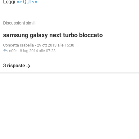
Leggi
=> QUI <=
Discussioni simili
samsung galaxy next turbo bloccato
Concetta Isabella
-
29 ott 2013 alle 15:30
n00r
-
8 lug 2014 alle 07:23
3 risposte