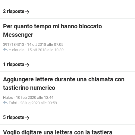
2 risposte
Per quanto tempo mi hanno bloccato
Messenger
3917184313
-
14 ott 2018 alle 07:05
e-claudia
-
15 ott 2018 alle 10:39
1 risposta
Aggiungere lettere durante una chiamata con
tastierino numerico
Hales
-
10 feb 2020 alle 13:44
Fabri
-
28 lug 2023 alle 09:59
5 risposte
Voglio digitare una lettera con la tastiera