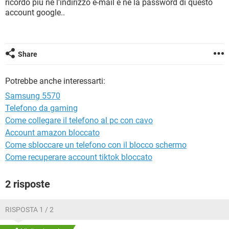
ricordo piu nè l'indirizzo e-mail e nè la password di questo
TIKTOK
FACEBOOK
account google..
HARDWARE
Share
Potrebbe anche interessarti:
Samsung 5570
Telefono da gaming
Come collegare il telefono al pc con cavo
Account amazon bloccato
Come sbloccare un telefono con il blocco schermo
Come recuperare account tiktok bloccato
2 risposte
RISPOSTA 1 / 2