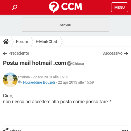
MENU
HOME
COVID-19
GAMING
GUIDE
Forum
E-Mail/Chat
INTRATTENIMENTO
ANDROID
COVID-19
GAMING
DOWNLOAD
Precedente
Successivo
iOS
WINDOWS 10
INTRATTENIMENTO
ANDROID
Posta mail hotmail .com
INSTAGRAM
COVID-19
WHATSAPP
GAMING
Chiuso
FORUM
iOS
WINDOWS 10
TIKTOK
INTRATTENIMENTO
FACEBOOK
ANDROID
erminia
- 22 apr 2013 alle 15:31
INSTAGRAM
COVID-19
WHATSAPP
GAMING
GLOSSARIO
Noureddine Bouzidi
-
22 apr 2013 alle 15:59
HARDWARE
iOS
WINDOWS 10
TIKTOK
INTRATTENIMENTO
FACEBOOK
ANDROID
INSTAGRAM
COVID-19
WHATSAPP
GAMING
Ciao,
HARDWARE
iOS
WINDOWS 10
non riesco ad accedere alla posta come posso fare ?
TIKTOK
INTRATTENIMENTO
FACEBOOK
ANDROID
INSTAGRAM
WHATSAPP
HARDWARE
iOS
WINDOWS 10
TIKTOK
FACEBOOK
INSTAGRAM
WHATSAPP
HARDWARE