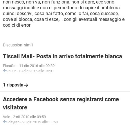
non riesco, non va, non funziona, non si apre, ecc sono
messaggi inutili e non ci permettono di capire il problema
quindi descrivi, cosa hai fatto, come lo fai, cosa succede,
dove si blocca, cosa ti esce,... con gli eventuali messaggio e
codici di errori
Discussioni simili
Tiscali Mail- Posta in arrivo totalmente bianca
FloraSal
-
11 dic 2016 alle 09:39
n00r
-
13 dic 2016 alle 15:31
1 risposta
Accedere a Facebook senza registrarsi come
visitatore
Vale
-
2 ott 2010 alle 09:59
dsyren
-
20 giu 2019 alle 11:58