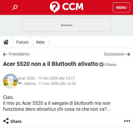
MENU
HOME
COVID-19
GAMING
GUIDE
Forum
Rete
INTRATTENIMENTO
ANDROID
COVID-19
GAMING
DOWNLOAD
Precedente
Successivo
iOS
WINDOWS 10
INTRATTENIMENTO
ANDROID
Acer 5520 non a il Bluttooth ativatto
INSTAGRAM
COVID-19
WHATSAPP
GAMING
Chiuso
FORUM
iOS
WINDOWS 10
TIKTOK
INTRATTENIMENTO
FACEBOOK
ANDROID
Acer 5520
- 17 nov 2009 alle 13:17
INSTAGRAM
COVID-19
WHATSAPP
GAMING
GLOSSARIO
Milena -
17 nov 2009 alle 14:33
HARDWARE
iOS
WINDOWS 10
TIKTOK
INTRATTENIMENTO
FACEBOOK
ANDROID
INSTAGRAM
COVID-19
WHATSAPP
GAMING
Ciao,
HARDWARE
iOS
WINDOWS 10
il mio pc Acer 5520 a il sengale di bluttooth ma non
TIKTOK
INTRATTENIMENTO
FACEBOOK
ANDROID
funzziona devo ativarlo,o chi cosa ce che non va?...
INSTAGRAM
WHATSAPP
HARDWARE
iOS
WINDOWS 10
TIKTOK
FACEBOOK
Share
INSTAGRAM
WHATSAPP
HARDWARE