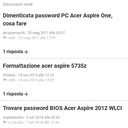
Discussioni simili
Dimenticata password PC Acer Aspire One,
cosa fare
jeksparrow56
-
20 mag 2017 alle 05:57
n00r
-
22 mag 2017 alle 17:39
1 risposta
Formattazione acer aspire 5735z
Simona
-
18 nov 2015 alle 12:16
n00r
-
18 nov 2015 alle 13:02
1 risposta
Trovare password BIOS Acer Aspire 2012 WLCI
superpaolino
-
6 set 2018 alle 23:42
e-claudia
-
7 set 2018 alle 11:36