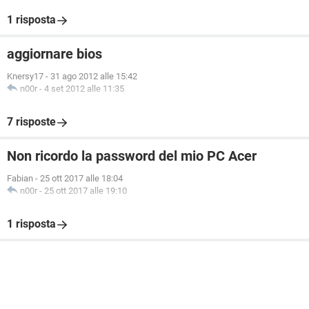
1 risposta
aggiornare bios
Knersy17
-
31 ago 2012 alle 15:42
n00r
-
4 set 2012 alle 11:35
7 risposte
Non ricordo la password del mio PC Acer
Fabian
-
25 ott 2017 alle 18:04
n00r
-
25 ott 2017 alle 19:10
1 risposta