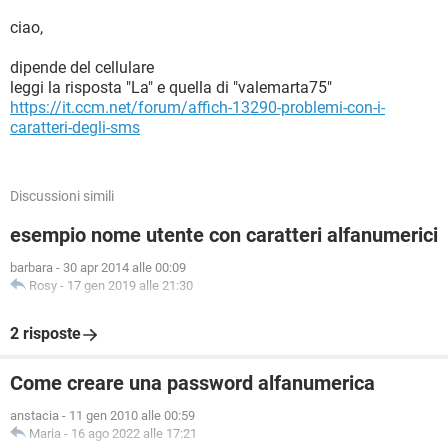
ciao,
dipende del cellulare
leggi la risposta "La" e quella di "valemarta75"
https://it.ccm.net/forum/affich-13290-problemi-con-i-
caratteri-degli-sms
Discussioni simili
esempio nome utente con caratteri alfanumerici
barbara
-
30 apr 2014 alle 00:09
Rosy
-
17 gen 2019 alle 21:30
2 risposte
Come creare una password alfanumerica
anstacia
-
11 gen 2010 alle 00:59
Maria
-
16 ago 2022 alle 17:21