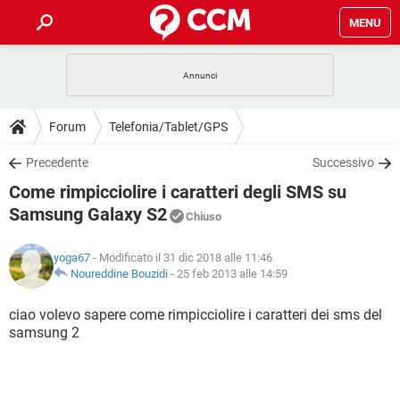
MENU
HOME
COVID-19
GAMING
GUIDE
Forum
Telefonia/Tablet/GPS
INTRATTENIMENTO
ANDROID
COVID-19
GAMING
DOWNLOAD
Precedente
Successivo
iOS
WINDOWS 10
INTRATTENIMENTO
ANDROID
Come rimpicciolire i caratteri degli SMS su
INSTAGRAM
COVID-19
WHATSAPP
GAMING
FORUM
iOS
WINDOWS 10
Samsung Galaxy S2
Chiuso
TIKTOK
INTRATTENIMENTO
FACEBOOK
ANDROID
INSTAGRAM
COVID-19
WHATSAPP
GAMING
GLOSSARIO
HARDWARE
iOS
WINDOWS 10
yoga67
- Modificato il 31 dic 2018 alle 11:46
TIKTOK
INTRATTENIMENTO
FACEBOOK
ANDROID
Noureddine Bouzidi
-
25 feb 2013 alle 14:59
INSTAGRAM
COVID-19
WHATSAPP
GAMING
HARDWARE
iOS
WINDOWS 10
ciao volevo sapere come rimpicciolire i caratteri dei sms del
TIKTOK
INTRATTENIMENTO
FACEBOOK
ANDROID
INSTAGRAM
WHATSAPP
samsung 2
HARDWARE
iOS
WINDOWS 10
TIKTOK
FACEBOOK
INSTAGRAM
WHATSAPP
HARDWARE