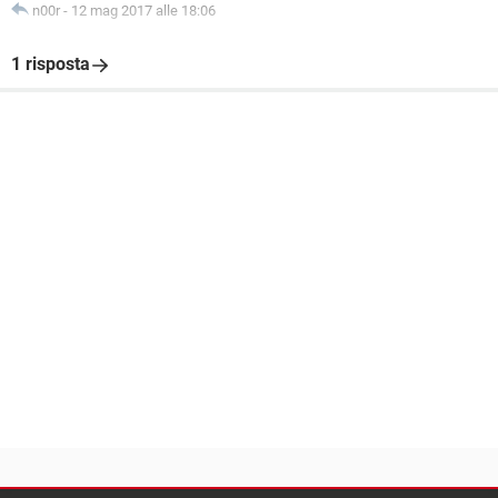
n00r
-
12 mag 2017 alle 18:06
1 risposta