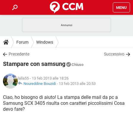
MENU
HOME
COVID-19
GAMING
GUIDE
Forum
Windows
INTRATTENIMENTO
ANDROID
COVID-19
GAMING
DOWNLOAD
Precedente
Successivo
iOS
WINDOWS 10
INTRATTENIMENTO
ANDROID
Stampare con samsung
INSTAGRAM
COVID-19
WHATSAPP
GAMING
Chiuso
FORUM
iOS
WINDOWS 10
TIKTOK
INTRATTENIMENTO
FACEBOOK
ANDROID
lalla55
- 13 feb 2013 alle 18:26
INSTAGRAM
COVID-19
WHATSAPP
GAMING
GLOSSARIO
Noureddine Bouzidi
-
13 feb 2013 alle 20:53
HARDWARE
iOS
WINDOWS 10
TIKTOK
INTRATTENIMENTO
FACEBOOK
ANDROID
INSTAGRAM
COVID-19
WHATSAPP
GAMING
Ciao, ho bisogno di aiuto! La stampa delle mail da pc a
HARDWARE
iOS
WINDOWS 10
Samsung SCX 3405 risulta con caratteri piccolissimi Cosa
TIKTOK
INTRATTENIMENTO
FACEBOOK
ANDROID
devo fare?
INSTAGRAM
WHATSAPP
HARDWARE
iOS
WINDOWS 10
TIKTOK
FACEBOOK
INSTAGRAM
WHATSAPP
HARDWARE