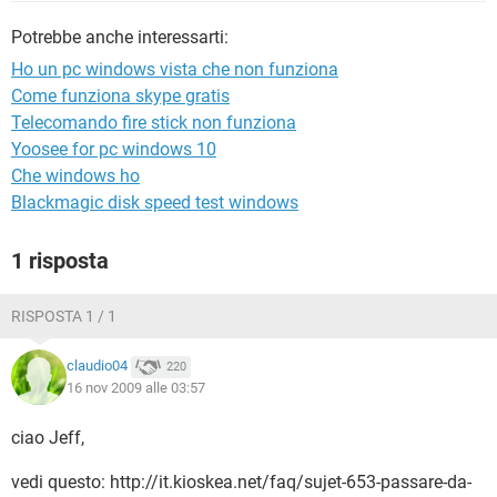
TIKTOK
FACEBOOK
Potrebbe anche interessarti:
HARDWARE
Ho un pc windows vista che non funziona
Come funziona skype gratis
Telecomando fire stick non funziona
Yoosee for pc windows 10
Che windows ho
Blackmagic disk speed test windows
1 risposta
RISPOSTA 1 / 1
claudio04
220
16 nov 2009 alle 03:57
ciao Jeff,
vedi questo: http://it.kioskea.net/faq/sujet-653-passare-da-