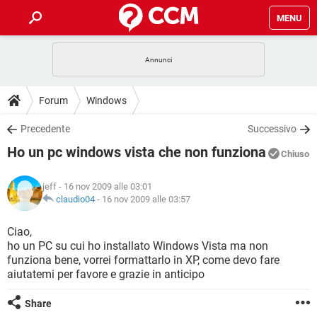
MENU
HOME
COVID-19
GAMING
GUIDE
Forum
Windows
INTRATTENIMENTO
ANDROID
COVID-19
GAMING
DOWNLOAD
Precedente
Successivo
iOS
WINDOWS 10
INTRATTENIMENTO
ANDROID
Ho un pc windows vista che non funziona
INSTAGRAM
COVID-19
WHATSAPP
GAMING
Chiuso
FORUM
iOS
WINDOWS 10
TIKTOK
INTRATTENIMENTO
FACEBOOK
ANDROID
jeff
- 16 nov 2009 alle 03:01
INSTAGRAM
COVID-19
WHATSAPP
GAMING
GLOSSARIO
claudio04
-
16 nov 2009 alle 03:57
HARDWARE
iOS
WINDOWS 10
TIKTOK
INTRATTENIMENTO
FACEBOOK
ANDROID
INSTAGRAM
COVID-19
WHATSAPP
GAMING
Ciao,
HARDWARE
iOS
WINDOWS 10
ho un PC su cui ho installato Windows Vista ma non
TIKTOK
INTRATTENIMENTO
FACEBOOK
ANDROID
funziona bene, vorrei formattarlo in XP, come devo fare
INSTAGRAM
WHATSAPP
aiutatemi per favore e grazie in anticipo
HARDWARE
iOS
WINDOWS 10
TIKTOK
FACEBOOK
INSTAGRAM
WHATSAPP
Share
HARDWARE