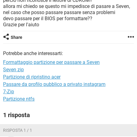
percio non riconosce il lettore di CDROM!!
TIKTOK
FACEBOOK
allora mi chiedo se questo mi impedisce di pasare a Seven,
nel caso che posso passare passare senza problemi
HARDWARE
devo passare per il BIOS per formattare??
Grazie per l'aiuto
Share
Potrebbe anche interessarti:
Formattaggio partizione per passare a Seven
Seven zip
Partizione di ripristino acer
Passare da profilo pubblico a privato instagram
7-Zip
Partizione ntfs
1 risposta
RISPOSTA 1 / 1