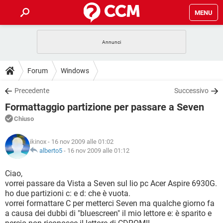
MENU
HOME
COVID-19
GAMING
GUIDE
Forum
Windows
INTRATTENIMENTO
ANDROID
COVID-19
GAMING
DOWNLOAD
Precedente
Successivo
iOS
WINDOWS 10
INTRATTENIMENTO
ANDROID
Formattaggio partizione per passare a Seven
INSTAGRAM
COVID-19
WHATSAPP
GAMING
FORUM
iOS
WINDOWS 10
Chiuso
TIKTOK
INTRATTENIMENTO
FACEBOOK
ANDROID
INSTAGRAM
COVID-19
WHATSAPP
GAMING
GLOSSARIO
HARDWARE
iOS
ikinox
- 16 nov 2009 alle 01:02
WINDOWS 10
TIKTOK
INTRATTENIMENTO
FACEBOOK
ANDROID
alberto5
-
16 nov 2009 alle 01:12
INSTAGRAM
COVID-19
WHATSAPP
GAMING
HARDWARE
iOS
WINDOWS 10
Ciao,
TIKTOK
INTRATTENIMENTO
FACEBOOK
ANDROID
vorrei passare da Vista a Seven sul lio pc Acer Aspire 6930G.
INSTAGRAM
WHATSAPP
ho due partizioni c: e d: che è vuota.
HARDWARE
iOS
WINDOWS 10
TIKTOK
FACEBOOK
vorrei formattare C per metterci Seven ma qualche giorno fa
INSTAGRAM
WHATSAPP
a causa dei dubbi di "bluescreen" il mio lettore e: è sparito e
HARDWARE